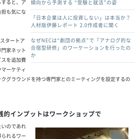
らすると、ア
傾向から予測する “受験と就活”の姿
負担も気にな
「日本企業は人に投資しない」は本当か？
人材版伊藤レポート 2.0作成者に聞く
なぜNECは“劇団の拠点”で「アナログ的な
系スタートア
合宿型研修」のワーケーションを行ったの
専門家ネット
か
ビスを追加費
やマーケティ
ックグラウンドを持つ専門家とのミーティングを設定するの
践的インプットはワークショップで
いのであれ
得られるワー