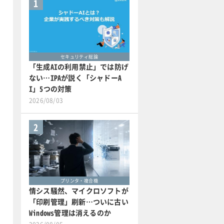
1
セキュリティ総論
「生成AIの利用禁止」では防げ
ない…IPAが説く「シャドーA
I」5つの対策
2026/08/03
2
プリンタ・複合機
情シス騒然、マイクロソフトが
「印刷管理」刷新…ついに古い
Windows管理は消えるのか