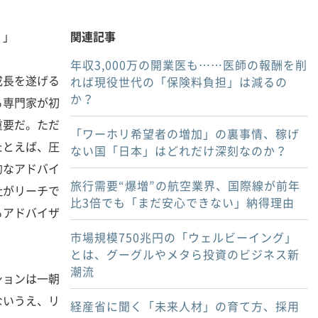
！」
関連記事
年収3,000万の開業医も……医師の報酬を削
長を遂げる
れば現役世代の「保険料負担」は減るの
か？
る専門家が初
重要だ。ただ
「ワーホリ希望者の増加」の裏事情、稼げ
たとえば、圧
ない国「日本」はどれだけ深刻なのか？
的なアドバイ
旅行需要“爆増”の航空業界、国際線が前年
社がリーチで
比3倍でも「まだ安心できない」納得理由
るアドバイザ
市場規模750兆円の「ウェルビーイング」
とは、グーグルやメタら投資のビジネス新
潮流
ョンは一朝
ないうえ、リ
経産省に聞く「未来人材」の育て方、採用