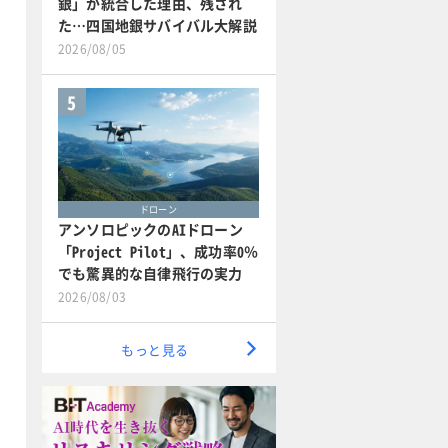
銀」が統合した理由、残され
た…四国地銀サバイバル大解説
2026/08/05
5
ドローン
アンソロピックのAIドローン
「Project Pilot」、成功率0％
でも驚異的な自律飛行の実力
2026/08/03
もっと見る