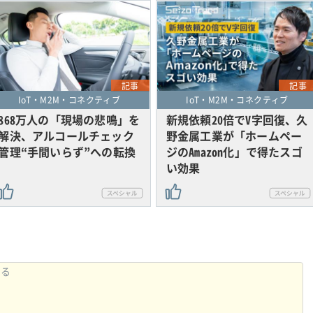
記事
記事
IoT・M2M・コネクティブ
IoT・M2M・コネクティブ
868万人の「現場の悲鳴」を
新規依頼20倍でV字回復、久
解決、アルコールチェック
野金属工業が「ホームペー
管理“手間いらず”への転換
ジのAmazon化」で得たスゴ
い効果