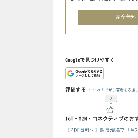
完全無
Googleで見つけやすく
評価する
いいね！でぜひ著者を応援
0
IoT・M2M・コネクティブの
【PDF資料付】製造現場で「月2