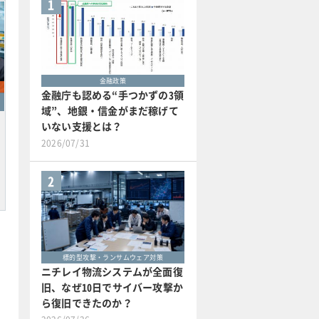
1
金融政策
金融庁も認める“手つかずの3領
域”、地銀・信金がまだ稼げて
いない支援とは？
2026/07/31
2
標的型攻撃・ランサムウェア対策
ニチレイ物流システムが全面復
旧、なぜ10日でサイバー攻撃か
ら復旧できたのか？