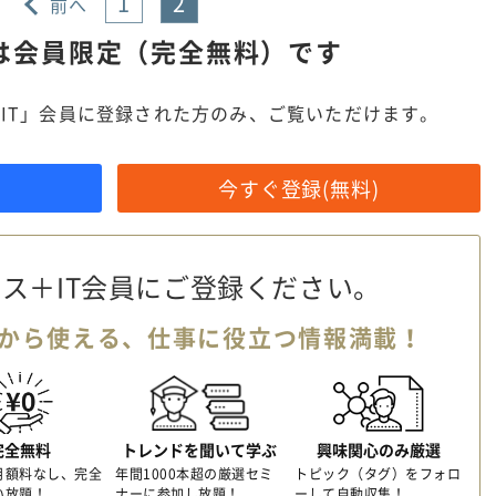
1
2
前へ
は
会員限定（完全無料）です
IT」会員に登録された方のみ、ご覧いただけます。
今すぐ登録(無料)
ス＋IT会員に
ご登録ください。
から使える、
仕事に役立つ情報満載！
完全無料
トレンドを聞いて学ぶ
興味関心のみ厳選
月額料なし、完全
年間1000本超の厳選セミ
トピック（タグ）をフォロ
い放題！
ナーに参加し放題！
ーして自動収集！