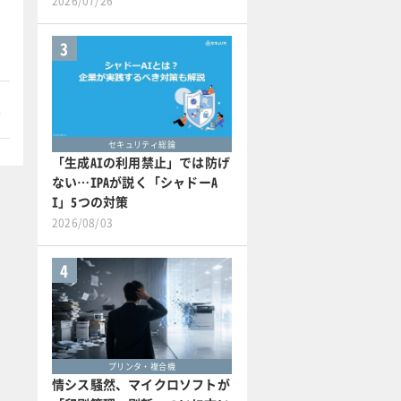
2026/07/26
3
本
セキュリティ総論
「生成AIの利用禁止」では防げ
ない…IPAが説く「シャドーA
I」5つの対策
2026/08/03
4
プリンタ・複合機
情シス騒然、マイクロソフトが