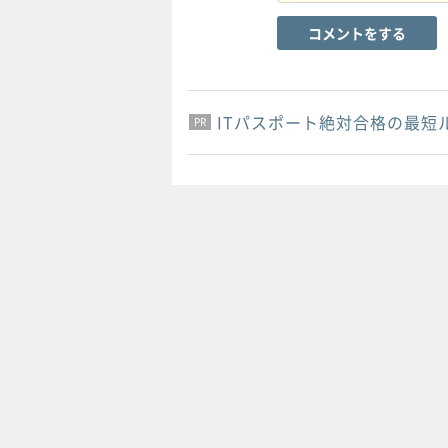
コメントをする
ITパスポート絶対合格の最短
PR
PR
PR