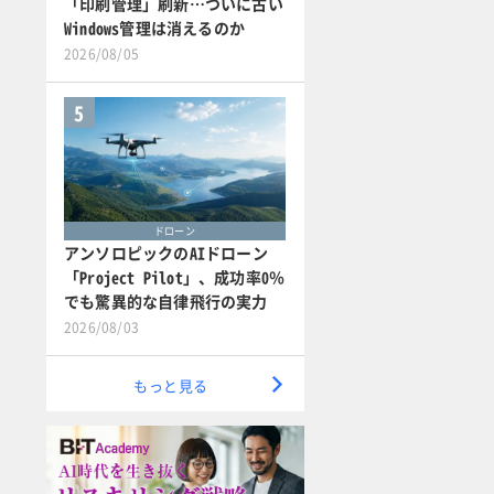
「印刷管理」刷新…ついに古い
Windows管理は消えるのか
2026/08/05
5
ドローン
アンソロピックのAIドローン
「Project Pilot」、成功率0％
でも驚異的な自律飛行の実力
2026/08/03
もっと見る