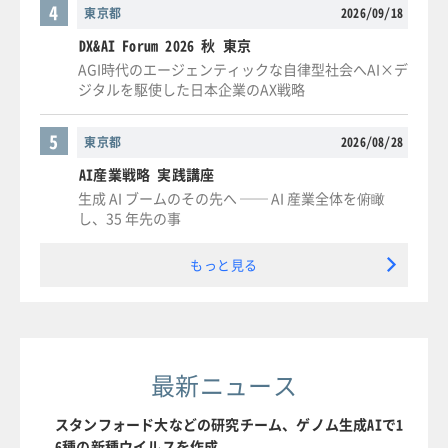
4
東京都
2026/09/18
DX&AI Forum 2026 秋 東京
AGI時代のエージェンティックな自律型社会へAI×デ
ジタルを駆使した日本企業のAX戦略
5
東京都
2026/08/28
AI産業戦略 実践講座
生成 AI ブームのその先へ ── AI 産業全体を俯瞰
し、35 年先の事
もっと見る
最新ニュース
スタンフォード大などの研究チーム、ゲノム生成AIで1
6種の新種ウイルスを作成