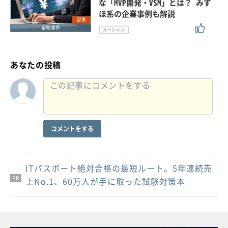
な「MVP開発・VSM」とは？ みず
ほ系の企業事例も解説
記事
金融業界
あなたの投稿
コメントをする
ITパスポート絶対合格の最短ルート。5年連続売
PR
PR
PR
上No.1、60万人が手に取った試験対策本