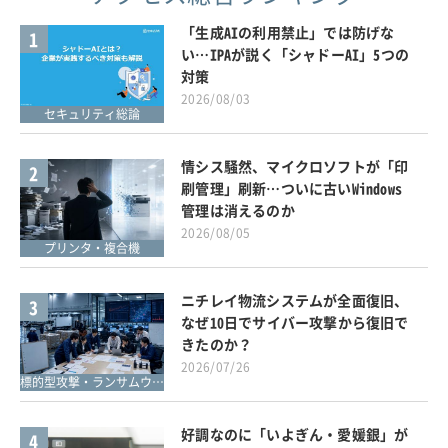
「生成AIの利用禁止」では防げな
1
い…IPAが説く「シャドーAI」5つの
対策
2026/08/03
セキュリティ総論
情シス騒然、マイクロソフトが「印
2
刷管理」刷新…ついに古いWindows
管理は消えるのか
2026/08/05
プリンタ・複合機
ニチレイ物流システムが全面復旧、
3
なぜ10日でサイバー攻撃から復旧で
きたのか？
2026/07/26
標的型攻撃・ランサムウェア対策
好調なのに「いよぎん・愛媛銀」が
4