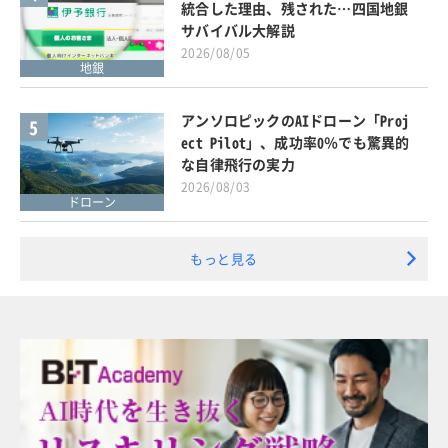
統合した理由、残された…四国地銀
サバイバル大解説
2026/08/05
地銀
アンソロピックのAIドローン「Proj
5
ect Pilot」、成功率0％でも驚異的
な自律飛行の実力
2026/08/03
ドローン
もっと見る