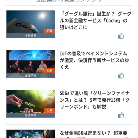
「グーグル銀行」誕生か？ グーグ
ルの新金融サービス「Cache」の
狙いはどこに
記事
金融業界
IoTの普及でペイメントシステム
が激変、決済伴う新サービスのゆ
くえ
記事
金融業界
SDGsで追い風「グリーンファイナ
ンス」とは？ 5年で発行15倍「グ
リーンボンド」も解説
記事
金融業界
なぜ金融DXは進まない？ 超重要