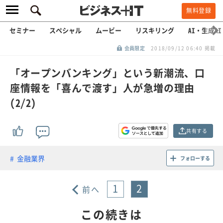
無料登録
セミナー
スペシャル
ムービー
リスキリング
AI・生成AI
会員限定
2018/09/12 06:40 掲載
「オープンバンキング」という新潮流、口
座情報を「喜んで渡す」人が急増の理由
(2/2)
共有する
金融業界
フォローする
1
2
前へ
この続きは