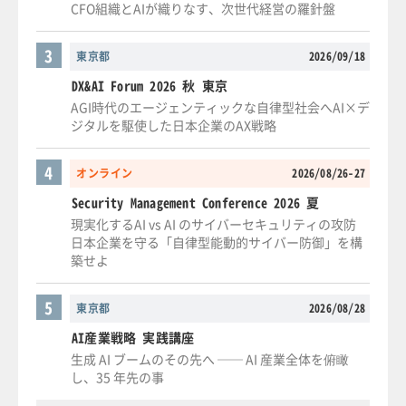
CFO組織とAIが織りなす、次世代経営の羅針盤
3
東京都
2026/09/18
DX&AI Forum 2026 秋 東京
AGI時代のエージェンティックな自律型社会へAI×デ
ジタルを駆使した日本企業のAX戦略
4
オンライン
2026/08/26-27
Security Management Conference 2026 夏
現実化するAI vs AI のサイバーセキュリティの攻防
日本企業を守る「自律型能動的サイバー防御」を構
築せよ
5
東京都
2026/08/28
AI産業戦略 実践講座
生成 AI ブームのその先へ ── AI 産業全体を俯瞰
し、35 年先の事