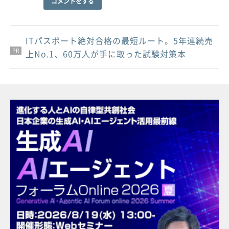
コメントをする
ITパスポート絶対合格の最短ルート。5年連続売
PR
PR
PR
上No.1、60万人が手に取った試験対策本