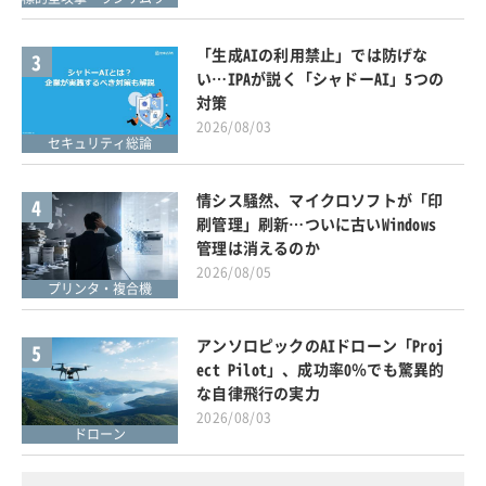
「生成AIの利用禁止」では防げな
3
い…IPAが説く「シャドーAI」5つの
対策
2026/08/03
セキュリティ総論
情シス騒然、マイクロソフトが「印
4
刷管理」刷新…ついに古いWindows
管理は消えるのか
2026/08/05
プリンタ・複合機
アンソロピックのAIドローン「Proj
5
ect Pilot」、成功率0％でも驚異的
な自律飛行の実力
2026/08/03
ドローン