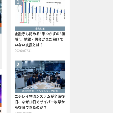
1
金融政策
金融庁も認める“手つかずの3領
域”、地銀・信金がまだ稼げて
いない支援とは？
2026/07/31
2
標的型攻撃・ランサムウェア対策
ニチレイ物流システムが全面復
旧、なぜ10日でサイバー攻撃か
ら復旧できたのか？
9