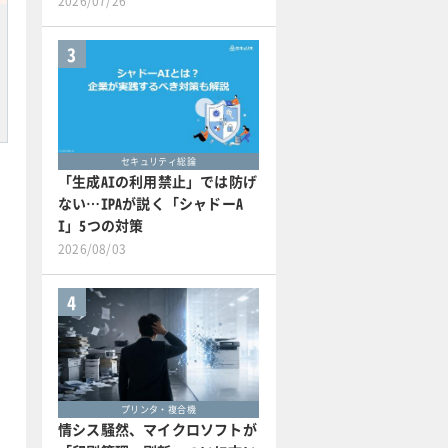
2026/07/26
3
セキュリティ総論
「生成AIの利用禁止」では防げ
ない…IPAが説く「シャドーA
I」5つの対策
2026/08/03
4
プリンタ・複合機
情シス騒然、マイクロソフトが