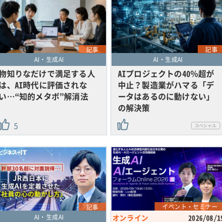
記事
記事
AI・生成AI
AI・生成AI
物知りなだけで満足する人
AIプロジェクトの40％超が
は、AI時代に評価されな
中止？製造業がハマる「デ
い…“知的メタボ”解消法
ータはあるのに動けない」
の解決策
5
イベント・セミナー
記事
AI・生成AI
オンライン
2026/08/1