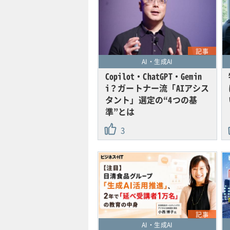
記事
AI・生成AI
Copilot・ChatGPT・Gemin
i？ガートナー流「AIアシス
タント」選定の“4つの基
準”とは
3
記事
AI・生成AI