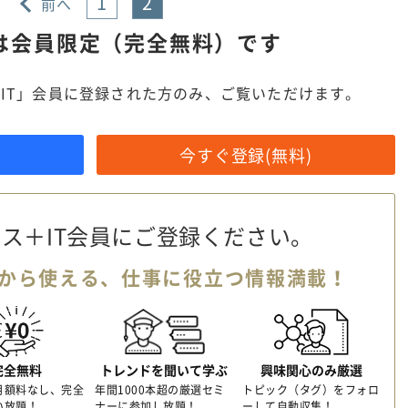
1
2
前へ
は
会員限定（完全無料）です
IT」会員に登録された方のみ、ご覧いただけます。
今すぐ登録(無料)
ス＋IT会員に
ご登録ください。
から使える、
仕事に役立つ情報満載！
完全無料
トレンドを聞いて学ぶ
興味関心のみ厳選
月額料なし、完全
年間1000本超の厳選セミ
トピック（タグ）をフォロ
い放題！
ナーに参加し放題！
ーして自動収集！