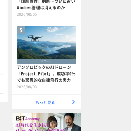
「印刷管理」刷新…ついに古い
Windows管理は消えるのか
2026/08/05
5
ドローン
アンソロピックのAIドローン
「Project Pilot」、成功率0％
でも驚異的な自律飛行の実力
本
2026/08/03
もっと見る