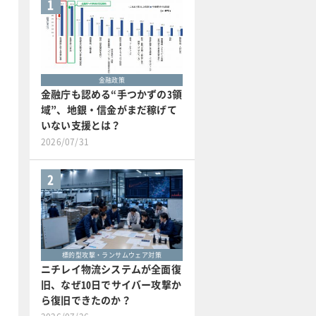
1
金融政策
金融庁も認める“手つかずの3領
域”、地銀・信金がまだ稼げて
いない支援とは？
2026/07/31
2
標的型攻撃・ランサムウェア対策
ニチレイ物流システムが全面復
旧、なぜ10日でサイバー攻撃か
ら復旧できたのか？