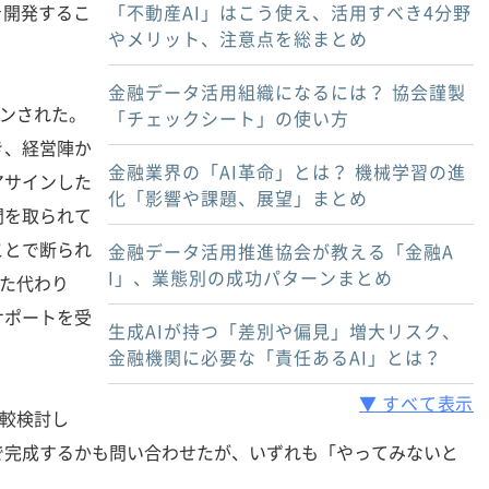
を開発するこ
「不動産AI」はこう使え、活用すべき4分野
やメリット、注意点を総まとめ
金融データ活用組織になるには？ 協会謹製
ンされた。
「チェックシート」の使い方
き、経営陣か
金融業界の「AI革命」とは？ 機械学習の進
アサインした
化「影響や課題、展望」まとめ
間を取られて
ことで断られ
金融データ活用推進協会が教える「金融A
I」、業態別の成功パターンまとめ
れた代わり
サポートを受
生成AIが持つ「差別や偏見」増大リスク、
金融機関に必要な「責任あるAI」とは？
▼ すべて表示
較検討し
で完成するかも問い合わせたが、いずれも「やってみないと
。