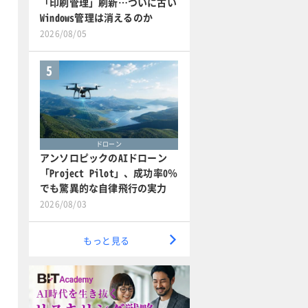
「印刷管理」刷新…ついに古い
Windows管理は消えるのか
2026/08/05
5
ドローン
アンソロピックのAIドローン
「Project Pilot」、成功率0％
でも驚異的な自律飛行の実力
2026/08/03
もっと見る