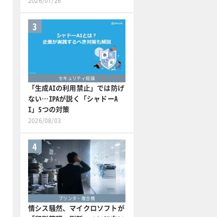
2026/07/26
3
セキュリティ総論
「生成AIの利用禁止」では防げ
ない…IPAが説く「シャドーA
I」5つの対策
2026/08/03
4
プリンタ・複合機
情シス騒然、マイクロソフトが