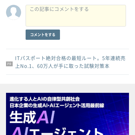
コメントをする
ITパスポート絶対合格の最短ルート。5年連続売
PR
PR
PR
上No.1、60万人が手に取った試験対策本