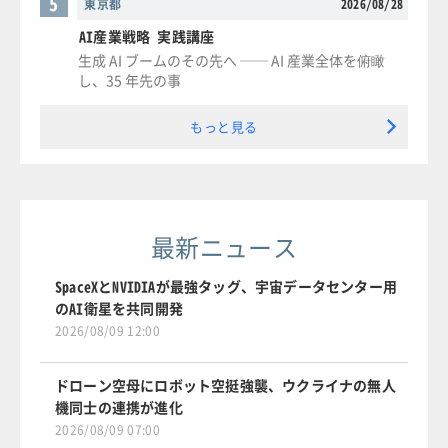
5
東京都
2026/08/28
AI産業戦略 実践講座
生成 AI ブームのその先へ ── AI 産業全体を俯瞰
し、35 年先の事
もっと見る
最新ニュース
SpaceXとNVIDIAが最強タッグ、宇宙データセンター用
のAI衛星を共同開発
2026/08/09 12:00
ドローン空母にロボット空挺強襲、ウクライナの無人
機同士の連携が進化
2026/08/09 07:00