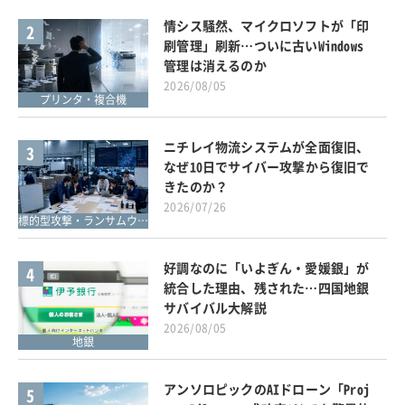
情シス騒然、マイクロソフトが「印
2
刷管理」刷新…ついに古いWindows
管理は消えるのか
2026/08/05
プリンタ・複合機
ニチレイ物流システムが全面復旧、
3
なぜ10日でサイバー攻撃から復旧で
きたのか？
2026/07/26
標的型攻撃・ランサムウェア対策
好調なのに「いよぎん・愛媛銀」が
4
統合した理由、残された…四国地銀
サバイバル大解説
2026/08/05
地銀
アンソロピックのAIドローン「Proj
5