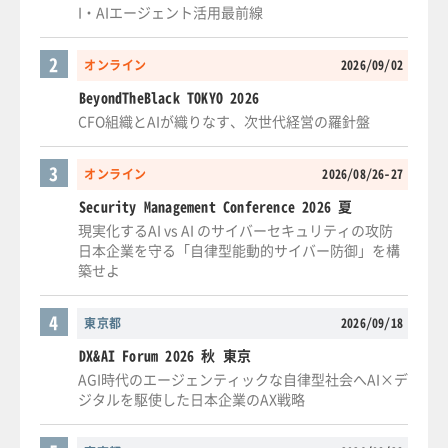
I・AIエージェント活用最前線
2
オンライン
2026/09/02
BeyondTheBlack TOKYO 2026
CFO組織とAIが織りなす、次世代経営の羅針盤
3
オンライン
2026/08/26-27
Security Management Conference 2026 夏
現実化するAI vs AI のサイバーセキュリティの攻防
日本企業を守る「自律型能動的サイバー防御」を構
築せよ
4
東京都
2026/09/18
DX&AI Forum 2026 秋 東京
AGI時代のエージェンティックな自律型社会へAI×デ
ジタルを駆使した日本企業のAX戦略