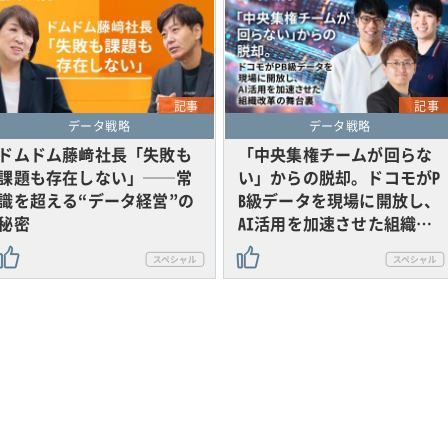
記事
記事
データ戦略
データ戦略
ドムドム藤﨑社長「失敗も
「中央集権チームが回らな
課題も存在しない」──常
い」からの脱却。ドコモがP
識を超える“データ経営”の
B級データを現場に開放し、
秘密
AI活用を加速させた組織…