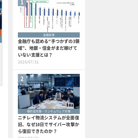
1
金融政策
金融庁も認める“手つかずの3領
域”、地銀・信金がまだ稼げて
いない支援とは？
2026/07/31
2
標的型攻撃・ランサムウェア対策
ニチレイ物流システムが全面復
旧、なぜ10日でサイバー攻撃か
ら復旧できたのか？