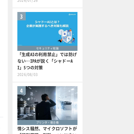
2026/07/26
3
セキュリティ総論
「生成AIの利用禁止」では防げ
ない…IPAが説く「シャドーA
I」5つの対策
2026/08/03
4
プリンタ・複合機
本
情シス騒然、マイクロソフトが