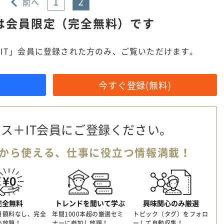
1
2
前へ
は
会員限定（完全無料）です
IT」会員に登録された方のみ、ご覧いただけます。
今すぐ登録(無料)
ス＋IT会員に
ご登録ください。
から使える、
仕事に役立つ情報満載！
完全無料
トレンドを聞いて学ぶ
興味関心のみ厳選
月額料なし、完全
年間1000本超の厳選セミ
トピック（タグ）をフォロ
い放題！
ナーに参加し放題！
ーして自動収集！