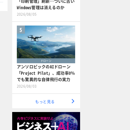
「印刷管理」刷新…ついに古い
Windows管理は消えるのか
2026/08/05
5
ドローン
アンソロピックのAIドローン
「Project Pilot」、成功率0％
でも驚異的な自律飛行の実力
2026/08/03
もっと見る