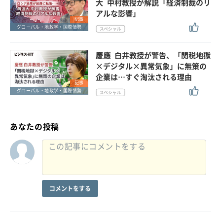
大 中村教授が解説「経済制裁のリ
アルな影響」
記事
グローバル・地政学・国際情勢
慶應 白井教授が警告、「関税地獄
×デジタル×異常気象」に無策の
企業は…すぐ淘汰される理由
記事
グローバル・地政学・国際情勢
あなたの投稿
コメントをする