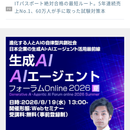
ITパスポート絶対合格の最短ルート。5年連続売
PR
PR
PR
上No.1、60万人が手に取った試験対策本