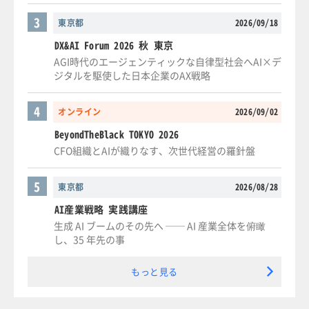
3
東京都
2026/09/18
DX&AI Forum 2026 秋 東京
AGI時代のエージェンティックな自律型社会へAI×デ
ジタルを駆使した日本企業のAX戦略
4
オンライン
2026/09/02
BeyondTheBlack TOKYO 2026
CFO組織とAIが織りなす、次世代経営の羅針盤
5
東京都
2026/08/28
AI産業戦略 実践講座
生成 AI ブームのその先へ ── AI 産業全体を俯瞰
し、35 年先の事
もっと見る