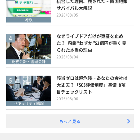
統合した理由、残された…四国地銀
サバイバル大解説
2026/08/05
地銀
なぜライブドアだけが東証を止め
4
た？ 粉飾“わずか”53億円が重く見
られた本当の理由
2026/08/04
財務会計・管理会計
該当ゼロは超危険…あなたの会社は
5
大丈夫？「SCS評価制度」準備 8項
目チェックリスト
2026/08/06
セキュリティ総論
もっと見る