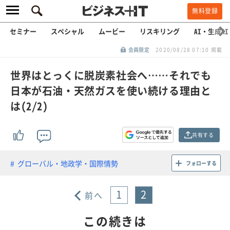
無料登録
セミナー
スペシャル
ムービー
リスキリング
AI・生成AI
会員限定
2020/08/28 07:10 掲載
世界はとっくに脱炭素社会へ……それでも
日本が石油・天然ガスを使い続ける理由と
は(2/2)
共有する
グローバル・地政学・国際情勢
フォローする
1
2
前へ
この続きは