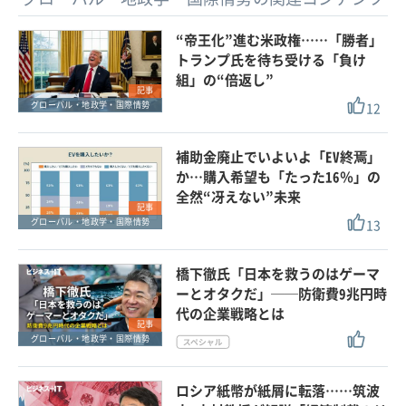
“帝王化”進む米政権……「勝者」
トランプ氏を待ち受ける「負け
組」の“倍返し”
記事
12
グローバル・地政学・国際情勢
補助金廃止でいよいよ「EV終焉」
か…購入希望も「たった16％」の
全然“冴えない”未来
記事
13
グローバル・地政学・国際情勢
橋下徹氏「日本を救うのはゲーマ
ーとオタクだ」──防衛費9兆円時
代の企業戦略とは
記事
グローバル・地政学・国際情勢
ロシア紙幣が紙屑に転落……筑波