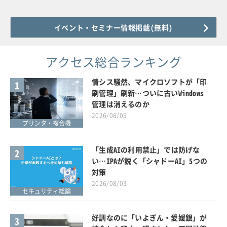
イベント・セミナー情報掲載(無料)
アクセス総合ランキング
情シス騒然、マイクロソフトが「印
1
刷管理」刷新…ついに古いWindows
管理は消えるのか
2026/08/05
プリンタ・複合機
「生成AIの利用禁止」では防げな
2
い…IPAが説く「シャドーAI」5つの
対策
2026/08/03
セキュリティ総論
好調なのに「いよぎん・愛媛銀」が
3