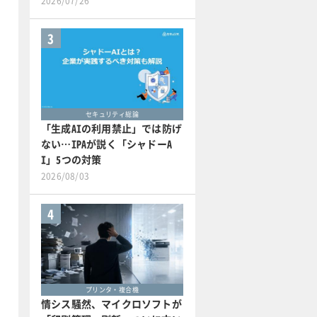
2026/07/26
3
セキュリティ総論
「生成AIの利用禁止」では防げ
ない…IPAが説く「シャドーA
I」5つの対策
2026/08/03
4
プリンタ・複合機
情シス騒然、マイクロソフトが