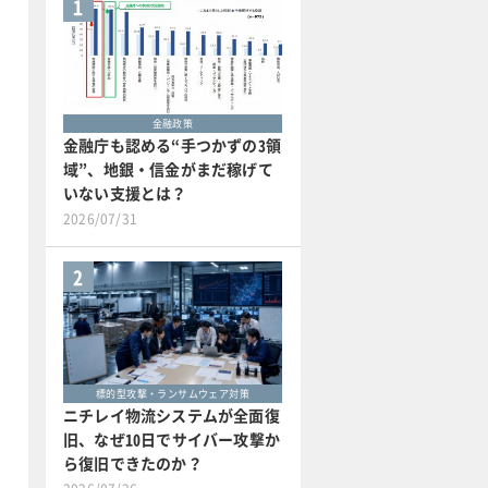
1
金融政策
金融庁も認める“手つかずの3領
域”、地銀・信金がまだ稼げて
いない支援とは？
2026/07/31
2
標的型攻撃・ランサムウェア対策
ニチレイ物流システムが全面復
旧、なぜ10日でサイバー攻撃か
ら復旧できたのか？