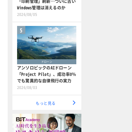
「印刷管理」刷新…ついに古い
Windows管理は消えるのか
2026/08/05
5
ドローン
アンソロピックのAIドローン
「Project Pilot」、成功率0％
でも驚異的な自律飛行の実力
2026/08/03
もっと見る