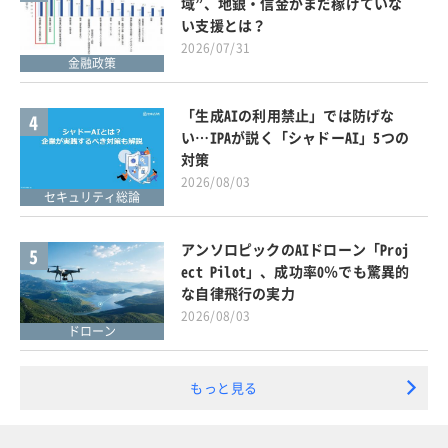
域”、地銀・信金がまだ稼げていな
い支援とは？
2026/07/31
金融政策
「生成AIの利用禁止」では防げな
4
い…IPAが説く「シャドーAI」5つの
対策
2026/08/03
セキュリティ総論
アンソロピックのAIドローン「Proj
5
ect Pilot」、成功率0％でも驚異的
な自律飛行の実力
2026/08/03
ドローン
もっと見る