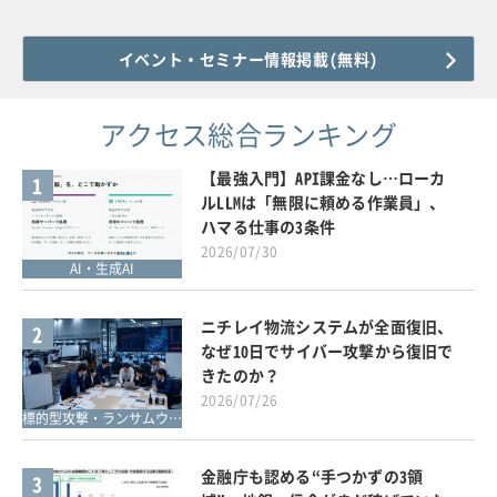
イベント・セミナー情報掲載(無料)
アクセス総合ランキング
【最強入門】API課金なし…ローカ
1
ルLLMは「無限に頼める作業員」、
ハマる仕事の3条件
2026/07/30
AI・生成AI
ニチレイ物流システムが全面復旧、
2
なぜ10日でサイバー攻撃から復旧で
きたのか？
2026/07/26
標的型攻撃・ランサムウェア対策
金融庁も認める“手つかずの3領
3