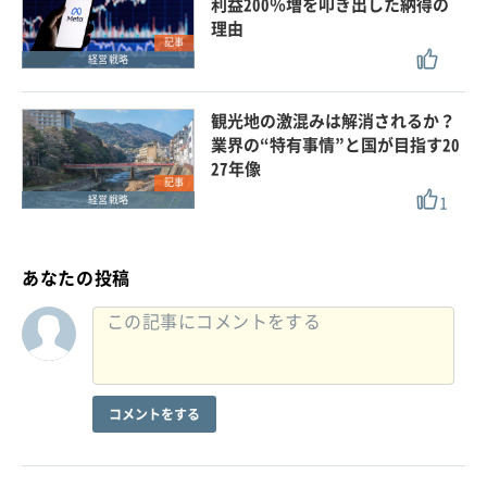
利益200％増を叩き出した納得の
理由
記事
経営戦略
観光地の激混みは解消されるか？
業界の“特有事情”と国が目指す20
27年像
記事
1
経営戦略
あなたの投稿
コメントをする