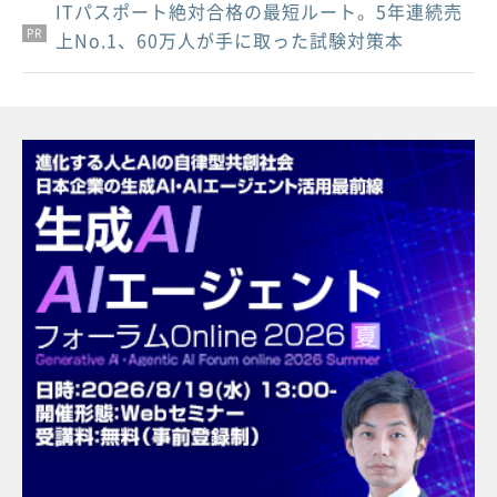
ITパスポート絶対合格の最短ルート。5年連続売
PR
PR
PR
上No.1、60万人が手に取った試験対策本