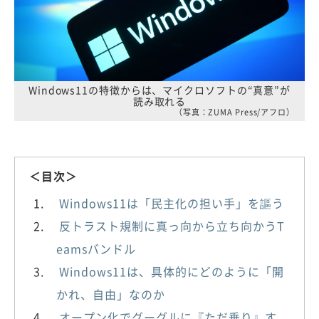
Windows11の特徴からは、マイクロソフトの“真意”が
読み取れる
（写真：ZUMA Press/アフロ）
＜目次＞
Windows11は「民主化の担い手」を謳う
反トラスト規制に真っ向から立ち向かうT
eamsバンドル
Windows11は、具体的にどのように「開
かれ、自由」なのか
オープン化でグーグルに『ただ乗り』す