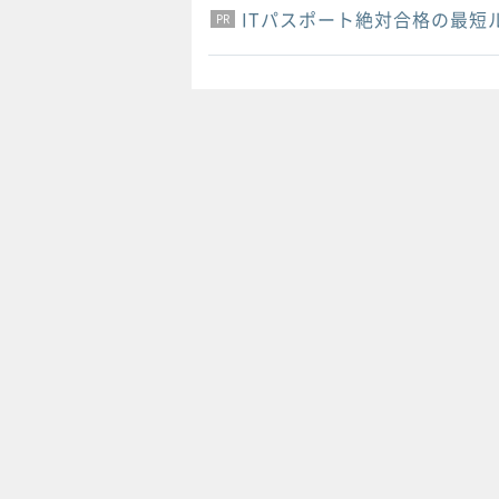
ITパスポート絶対合格の最短
PR
PR
PR