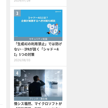
2026/07/26
3
セキュリティ総論
「生成AIの利用禁止」では防げ
ない…IPAが説く「シャドーA
I」5つの対策
2026/08/03
4
プリンタ・複合機
情シス騒然、マイクロソフトが