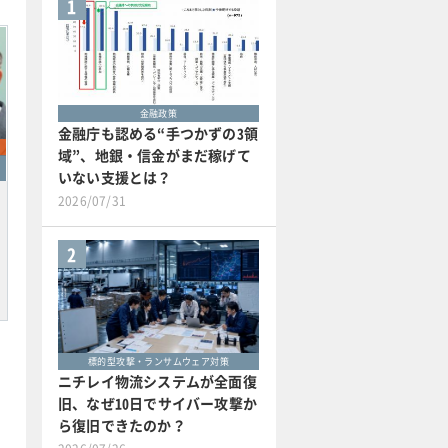
1
金融政策
金融庁も認める“手つかずの3領
域”、地銀・信金がまだ稼げて
いない支援とは？
2026/07/31
2
標的型攻撃・ランサムウェア対策
ニチレイ物流システムが全面復
旧、なぜ10日でサイバー攻撃か
ら復旧できたのか？