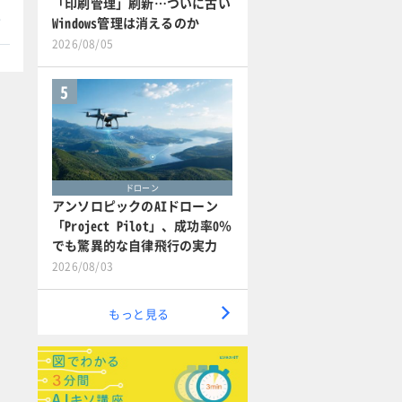
「印刷管理」刷新…ついに古い
本
Windows管理は消えるのか
2026/08/05
5
ドローン
アンソロピックのAIドローン
「Project Pilot」、成功率0％
でも驚異的な自律飛行の実力
2026/08/03
もっと見る