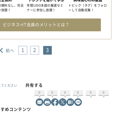
月額料なし、完全
年間1000本超の厳選セミ
トピック（タグ）をフォロ
い放題！
ナーに参加し放題！
ーして自動収集！
料
ビジネス+IT会員のメリットとは？
1
2
3
前へ
共有する
してください
0
0
0
0
0
0
すすめコンテンツ