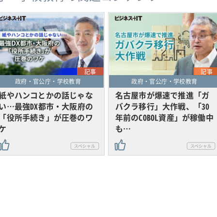
記事
記事
政府・官公庁・学校教育
政府・官公庁・学校教育
紙やハンコとかの話じゃな
名古屋市が爆速で推進「ガ
い…最強DX都市・大阪府の
バクラ移行」大作戦、「30
「役所手続き」が圧巻のワ
年前のCOBOL資産」が稼働中
ケ
も…