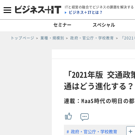
ITと経営の融合でビジネスの課題を解決する
ビジネス＋ITとは？
セミナー
スペシャル
トップページ
業種・規模別
政府・官公庁・学校教育
「20
「2021年版 交
通はどう進化する？(3
連載：MaaS時代の明日の
政府・官公庁・学校教育