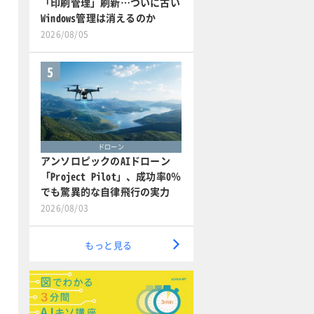
「印刷管理」刷新…ついに古い
Windows管理は消えるのか
2026/08/05
5
ドローン
アンソロピックのAIドローン
「Project Pilot」、成功率0％
でも驚異的な自律飛行の実力
2026/08/03
もっと見る