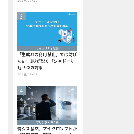
2026/07/26
3
セキュリティ総論
「生成AIの利用禁止」では防げ
ない…IPAが説く「シャドーA
I」5つの対策
2026/08/03
4
プリンタ・複合機
情シス騒然、マイクロソフトが