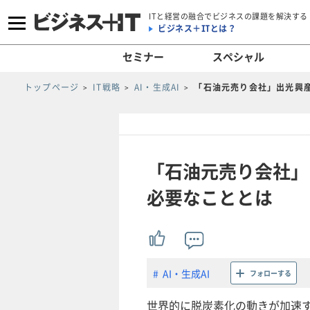
ITと経営の融合でビジネスの課題を解決する
ビジネス＋ITとは？
セミナー
スペシャル
トップページ
IT戦略
AI・生成AI
「石油元売り会社」出光興産
「石油元売り会社」
必要なこととは
AI・生成AI
フォローする
世界的に脱炭素化の動きが加速す