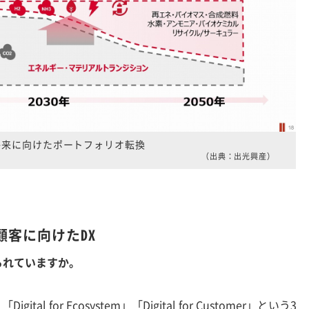
将来に向けたポートフォリオ転換
（出典：出光興産）
客に向けたDX
られていますか。
u」「Digital for Ecosystem」「Digital for Customer」という3