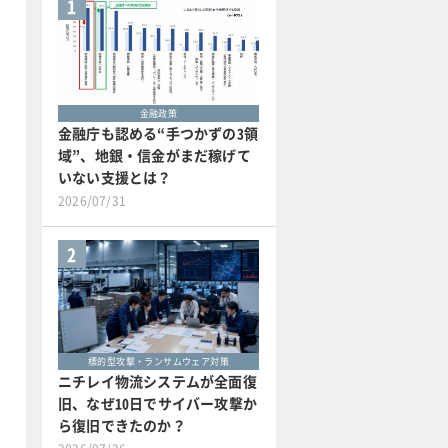
1
金融政策
金融庁も認める“手つかずの3領
域”、地銀・信金がまだ稼げて
いない支援とは？
2026/07/31
2
標的型攻撃・ランサムウェア対策
ニチレイ物流システムが全面復
旧、なぜ10日でサイバー攻撃か
ら復旧できたのか？