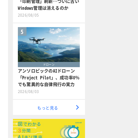
「印刷管理」刷新…ついに古い
Windows管理は消えるのか
2026/08/05
5
ドローン
アンソロピックのAIドローン
「Project Pilot」、成功率0％
でも驚異的な自律飛行の実力
2026/08/03
もっと見る