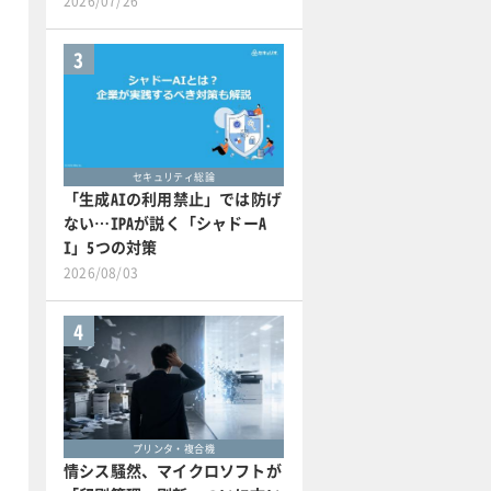
2026/07/26
3
セキュリティ総論
「生成AIの利用禁止」では防げ
ない…IPAが説く「シャドーA
I」5つの対策
2026/08/03
4
プリンタ・複合機
情シス騒然、マイクロソフトが