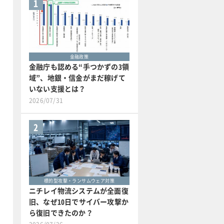
1
金融政策
金融庁も認める“手つかずの3領
域”、地銀・信金がまだ稼げて
いない支援とは？
2026/07/31
2
標的型攻撃・ランサムウェア対策
ニチレイ物流システムが全面復
旧、なぜ10日でサイバー攻撃か
ら復旧できたのか？