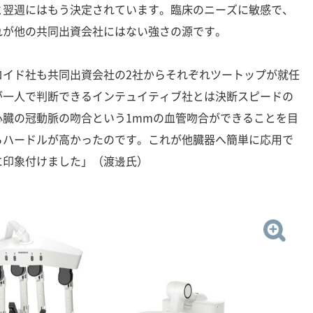
と翌週にはもう決定されています。臨床のニーズに敏感で、
れが他の共同出資会社にはない強さの源です。
イド社も共同出資会社の2社からそれぞれツートップが就任
が一人で判断できるインテュイティブ社とは決断スピードの
心臓の冠動脈の吻合という1mmの血管吻合ができることを目
らハードルが高かったのです。これが他臓器へ簡単に応用で
に印象付けました」（渡邊氏）