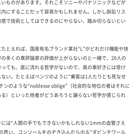
しいものがあります。それこそソニーやパナソニックなどが
以内にすることだって容易かもしれません。しかし訴訟リス
敏感で技術としてはできるのにやらない、踏み切らないとい
たとえれば、国産有名ブランド某社“L”がどれだけ機能や快
の多くの車評論家の評価が上がらないのと一緒で、20人の
作っても、底に流れる哲学がないので、真の車好きには受け
ない。たとえばベンツのように“乗客は1人たりとも死なせ
のような“noblesse oblige”（社会的な地位の者はそれに
ある）といった他者がどうあろうと譲らない哲学が感じられ
には“人間の手でもできないかもしれない1mmの血管さえ
の思い、コンソールをのぞき込んだら出る”ダビンチワール