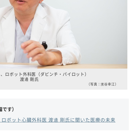
医、ロボット外科医（ダビンチ・パイロット）
渡邊 剛氏
（写真：濱谷幸江）
編です）
ロボット心臓外科医 渡邊 剛氏に聞いた医療の未来