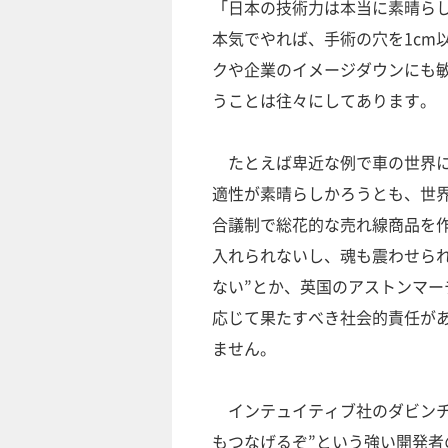
「日本の技術力は本当に素晴ら
本気でやれば、手術の穴を1cm
クや企業のイメージダウンにも
うことは往々にしてあります。
たとえば卑近な例で車の世界に
適性が素晴らしかろうとも、世界
合議制で総花的な売れ線商品を
入れられないし、魂も震わせられ
ない”とか、英国のアストンマーチン
応じて果たすべき社会的責任が
ません。
インテュイティブ社のダビンチ
もつなげるぞ”という強い開発者