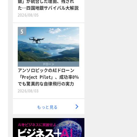
銀」が統合した理由、残され
た…四国地銀サバイバル大解説
2026/08/05
5
ドローン
アンソロピックのAIドローン
「Project Pilot」、成功率0％
でも驚異的な自律飛行の実力
2026/08/03
もっと見る