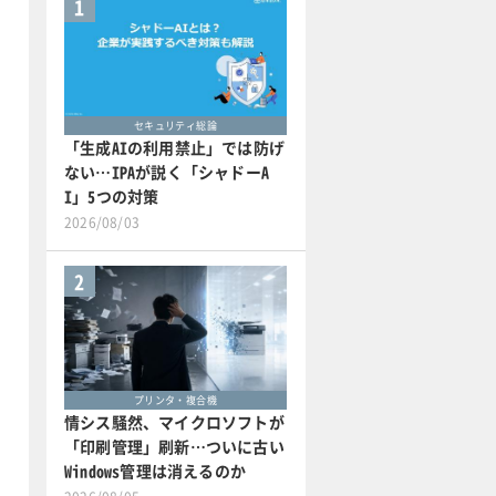
1
セキュリティ総論
「生成AIの利用禁止」では防げ
ない…IPAが説く「シャドーA
I」5つの対策
2026/08/03
2
プリンタ・複合機
情シス騒然、マイクロソフトが
「印刷管理」刷新…ついに古い
Windows管理は消えるのか