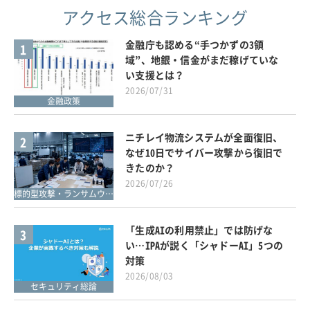
アクセス総合ランキング
金融庁も認める“手つかずの3領
1
域”、地銀・信金がまだ稼げていな
い支援とは？
2026/07/31
金融政策
ニチレイ物流システムが全面復旧、
2
なぜ10日でサイバー攻撃から復旧で
きたのか？
2026/07/26
標的型攻撃・ランサムウェア対策
「生成AIの利用禁止」では防げな
3
い…IPAが説く「シャドーAI」5つの
対策
2026/08/03
セキュリティ総論