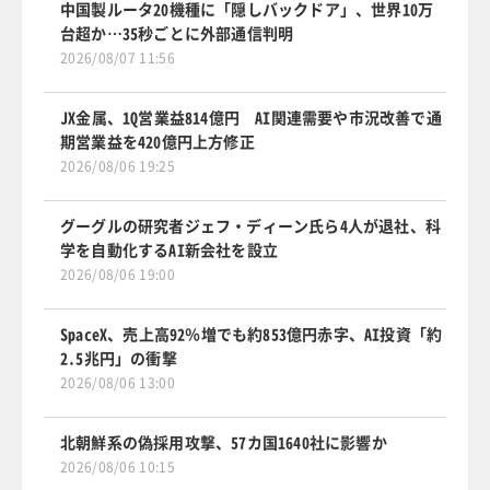
中国製ルータ20機種に「隠しバックドア」、世界10万
台超か…35秒ごとに外部通信判明
2026/08/07 11:56
JX金属、1Q営業益814億円 AI関連需要や市況改善で通
期営業益を420億円上方修正
2026/08/06 19:25
グーグルの研究者ジェフ・ディーン氏ら4人が退社、科
学を自動化するAI新会社を設立
2026/08/06 19:00
SpaceX、売上高92％増でも約853億円赤字、AI投資「約
2.5兆円」の衝撃
2026/08/06 13:00
北朝鮮系の偽採用攻撃、57カ国1640社に影響か
2026/08/06 10:15