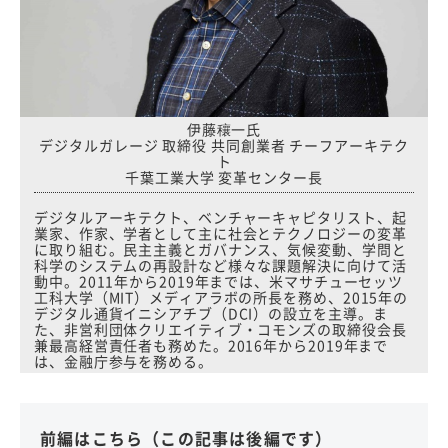
伊藤穰一氏
デジタルガレージ 取締役 共同創業者 チーフアーキテク
ト
千葉工業大学 変革センター長
デジタルアーキテクト、ベンチャーキャピタリスト、起
業家、作家、学者として主に社会とテクノロジーの変革
に取り組む。民主主義とガバナンス、気候変動、学問と
科学のシステムの再設計など様々な課題解決に向けて活
動中。2011年から2019年までは、米マサチューセッツ
工科大学（MIT）メディアラボの所長を務め、2015年の
デジタル通貨イニシアチブ（DCI）の設立を主導。ま
た、非営利団体クリエイティブ・コモンズの取締役会長
兼最高経営責任者も務めた。2016年から2019年まで
は、金融庁参与を務める。
前編はこちら（この記事は後編です）