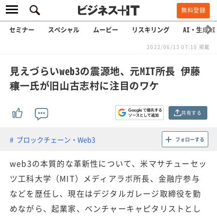
無料登録
セミナー
スペシャル
ムービー
リスキリング
AI・生成AI
2022/06/13 07:10 掲載
見えづらいweb3の震源地、元MIT所長 伊藤
穰一氏が旧山古志村に注目のワケ
共有する
ブロックチェーン・Web3
フォローする
web3の本質的な革新性について、米マサチューセッ
ツ工科大学（MIT）メディアラボ所長、金融庁参与
などを歴任し、現在はデジタルガレージ取締役を勤
めながら、起業家、ベンチャーキャピタリストとし