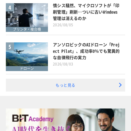
情シス騒然、マイクロソフトが「印
4
刷管理」刷新…ついに古いWindows
管理は消えるのか
2026/08/05
プリンタ・複合機
アンソロピックのAIドローン「Proj
5
ect Pilot」、成功率0％でも驚異的
な自律飛行の実力
2026/08/03
ドローン
もっと見る