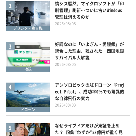
情シス騒然、マイクロソフトが「印
2
刷管理」刷新…ついに古いWindows
管理は消えるのか
2026/08/05
プリンタ・複合機
好調なのに「いよぎん・愛媛銀」が
3
統合した理由、残された…四国地銀
サバイバル大解説
2026/08/05
地銀
アンソロピックのAIドローン「Proj
4
ect Pilot」、成功率0％でも驚異的
な自律飛行の実力
2026/08/03
ドローン
なぜライブドアだけが東証を止め
5
た？ 粉飾“わずか”53億円が重く見