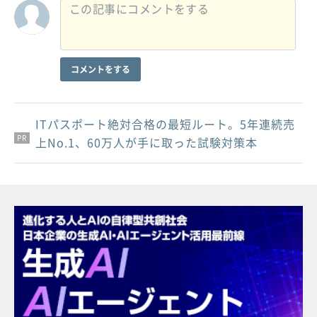
コメントをする
ITパスポート絶対合格の最短ルート。5年連続売
PR
PR
PR
上No.1、60万人が手に取った試験対策本