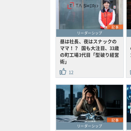
記事
リーダーシップ
昼は社長、夜はスナックの
ママ！？ 国も大注目、33歳
の町工場3代目「型破り経営
術」
12
記事
リーダーシップ