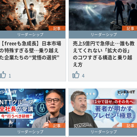
記事
記事
リーダーシップ
リーダーシップ
【freeeも急成長】日本市場
売上5億円で急停止…誰も教
の特殊すぎる壁…乗り越え
えてくれない「拡大の谷」
た企業たちの“覚悟の選択”
のコワすぎる構造と乗り越
え方
1
4
記事
記事
リーダーシップ
リーダーシップ