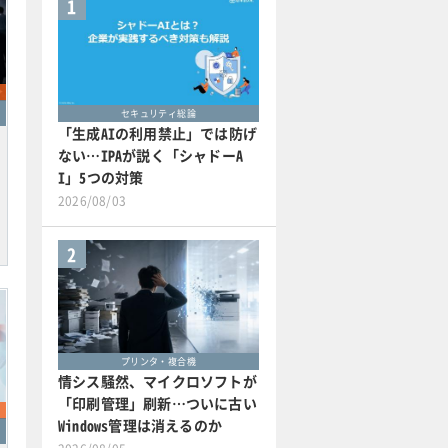
1
セキュリティ総論
「生成AIの利用禁止」では防げ
ない…IPAが説く「シャドーA
I」5つの対策
2026/08/03
2
プリンタ・複合機
情シス騒然、マイクロソフトが
「印刷管理」刷新…ついに古い
Windows管理は消えるのか