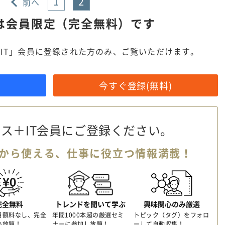
1
2
前へ
は
会員限定（完全無料）です
IT」会員に登録された方のみ、ご覧いただけます。
今すぐ登録(無料)
ス＋IT会員に
ご登録ください。
から使える、
仕事に役立つ情報満載！
完全無料
トレンドを聞いて学ぶ
興味関心のみ厳選
月額料なし、完全
年間1000本超の厳選セミ
トピック（タグ）をフォロ
い放題！
ナーに参加し放題！
ーして自動収集！