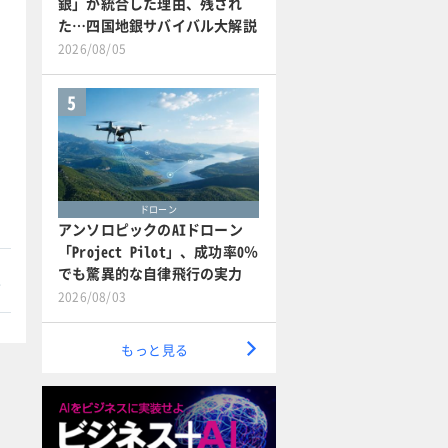
銀」が統合した理由、残され
た…四国地銀サバイバル大解説
2026/08/05
5
ドローン
アンソロピックのAIドローン
「Project Pilot」、成功率0％
でも驚異的な自律飛行の実力
本
2026/08/03
もっと見る