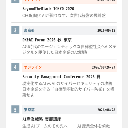
BeyondTheBlack TOKYO 2026
CFO組織とAIが織りなす、次世代経営の羅針盤
3
東京都
2026/09/18
DX&AI Forum 2026 秋 東京
AGI時代のエージェンティックな自律型社会へAI×デ
ジタルを駆使した日本企業のAX戦略
4
オンライン
2026/08/26-27
Security Management Conference 2026 夏
現実化するAI vs AI のサイバーセキュリティの攻防
日本企業を守る「自律型能動的サイバー防御」を構
築せよ
5
東京都
2026/08/28
AI産業戦略 実践講座
生成 AI ブームのその先へ ── AI 産業全体を俯瞰