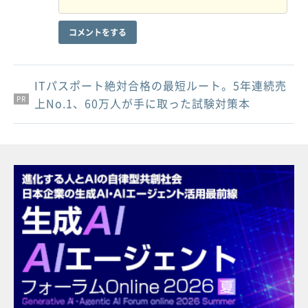
コメントをする
ITパスポート絶対合格の最短ルート。5年連続売
PR
PR
PR
上No.1、60万人が手に取った試験対策本