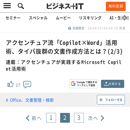
無料登録
セミナー
スペシャル
ムービー
リスキリング
AI・生成AI
会員限定
2024/12/16 06:10 掲載
アクセンチュア流「Copilot×Word」活用
術、タイパ抜群の文書作成方法とは？(2/3)
連載：アクセンチュアが実践するMicrosoft Copil
ot活用術
共有する
17
Office、文書管理・検索
フォローする
1
2
3
前へ
次へ