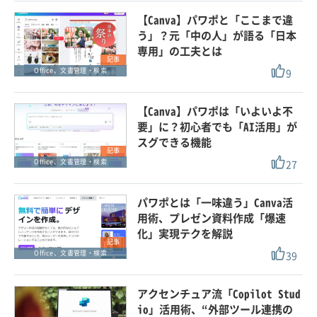
【Canva】パワポと「ここまで違
う」？元「中の人」が語る「日本
専用」の工夫とは
記事
9
Office、文書管理・検索
【Canva】パワポは「いよいよ不
要」に？初心者でも「AI活用」が
スグできる機能
記事
27
Office、文書管理・検索
パワポとは「一味違う」Canva活
用術、プレゼン資料作成「爆速
化」実現テクを解説
記事
39
Office、文書管理・検索
アクセンチュア流「Copilot Stud
io」活用術、“外部ツール連携の