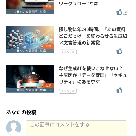
ワークフロー”とは
記事
15
Office、文書管理・検索
探し物に年240時間、「あの資料
どこだっけ」を終わらせる生成AI
×文書管理の新常識
記事
Office、文書管理・検索
なぜ生成AIを使いこなせない？
主原因が「データ管理」「セキュ
リティ」にあるワケ
記事
Office、文書管理・検索
あなたの投稿