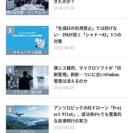
きたのか？
2026/07/26
標的型攻撃・ランサムウェア対策
「生成AIの利用禁止」では防げな
3
い…IPAが説く「シャドーAI」5つの
対策
2026/08/03
セキュリティ総論
情シス騒然、マイクロソフトが「印
4
刷管理」刷新…ついに古いWindows
管理は消えるのか
2026/08/05
プリンタ・複合機
アンソロピックのAIドローン「Proj
5
ect Pilot」、成功率0％でも驚異的
な自律飛行の実力
2026/08/03
ドローン