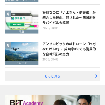
標的型攻撃・ランサムウェア対策
好調なのに「いよぎん・愛媛銀」が
4
統合した理由、残された…四国地銀
サバイバル大解説
2026/08/05
地銀
アンソロピックのAIドローン「Proj
5
ect Pilot」、成功率0％でも驚異的
な自律飛行の実力
2026/08/03
ドローン
もっと見る