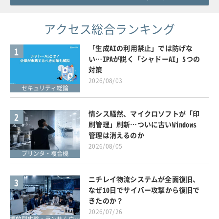
アクセス総合ランキング
「生成AIの利用禁止」では防げな
1
い…IPAが説く「シャドーAI」5つの
対策
2026/08/03
セキュリティ総論
情シス騒然、マイクロソフトが「印
2
刷管理」刷新…ついに古いWindows
管理は消えるのか
2026/08/05
プリンタ・複合機
ニチレイ物流システムが全面復旧、
3
なぜ10日でサイバー攻撃から復旧で
きたのか？
2026/07/26