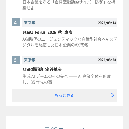
日本企業を守る「自律型能動的サイバー防御」を構
築せよ
4
東京都
2026/09/18
DX&AI Forum 2026 秋 東京
AGI時代のエージェンティックな自律型社会へAI×デ
ジタルを駆使した日本企業のAX戦略
5
東京都
2026/08/28
AI産業戦略 実践講座
生成 AI ブームのその先へ ── AI 産業全体を俯瞰
し、35 年先の事
もっと見る