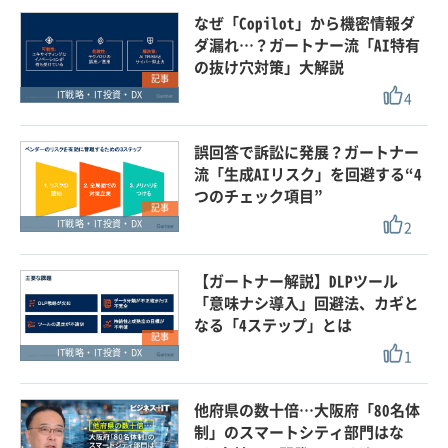
なぜ「Copilot」から機密情報ダ
ダ漏れ…？ガートナー流「AI特有
の抜け穴対策」大解説
記事
4
IT戦略・IT投資・DX
誤回答で訴訟に発展？ガートナー
流「生成AIリスク」を回避する“4
つのチェック項目”
記事
2
IT戦略・IT投資・DX
【ガートナー解説】DLPツール
「意味ナシ導入」回避法、カギと
なる「4ステップ」とは
記事
1
IT戦略・IT投資・DX
他府県の数十倍…大阪府「80名体
制」のスマートシティ部門はな