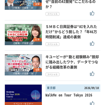
ぜ“自前のAI開発”にこだわるの
記事
か？
IT戦略・IT投資・DX
ＳＭＢＣ日興証券は“AIを入れた
だけ”からどう脱した？「年46万
時間削減」達成の裏側
記事
IT戦略・IT投資・DX
キユーピーが“勘と経験頼み”脱却
に踏み出したワケ、データでつな
がる組織改革の裏側
記事
IT戦略・IT投資・DX
東京都
2026/09/10
WalkMe on Tour Tokyo 2026
イベント・セミナー