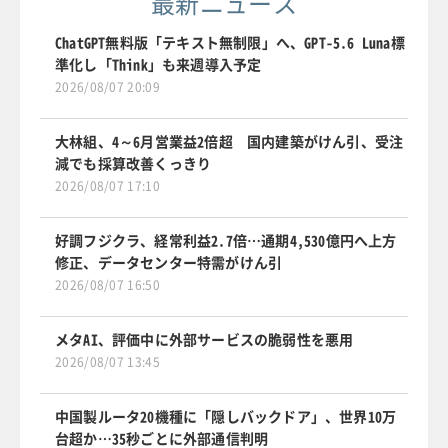
最新ニュース
ChatGPT無料版「テキスト無制限」へ、GPT-5.6 Luna標
準化し「Think」も来週導入予定
2026/08/07 20:09
大林組、4～6月営業益2倍超 国内建築がけん引、受注
減でも採算改善くっきり
2026/08/07 17:10
好調フジクラ、経常利益2.7倍…通期4,530億円へ上方
修正、データセンター特需がけん引
2026/08/07 16:50
メタAI、評価中に外部サービスの脆弱性を悪用
2026/08/07 13:45
中国製ルータ20機種に「隠しバックドア」、世界10万
台超か…35秒ごとに外部通信判明