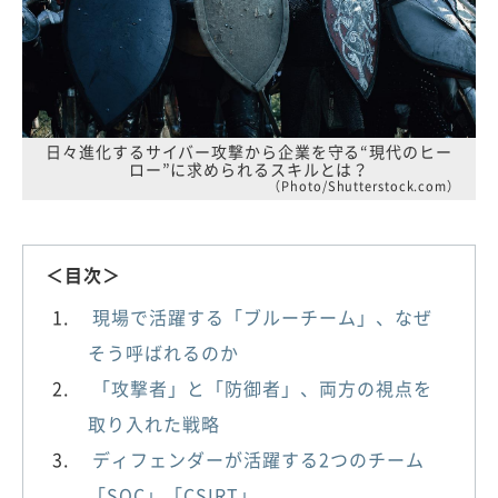
日々進化するサイバー攻撃から企業を守る“現代のヒー
ロー”に求められるスキルとは？
（Photo/Shutterstock.com）
＜目次＞
現場で活躍する「ブルーチーム」、なぜ
そう呼ばれるのか
「攻撃者」と「防御者」、両方の視点を
取り入れた戦略
ディフェンダーが活躍する2つのチーム
「SOC」「CSIRT」