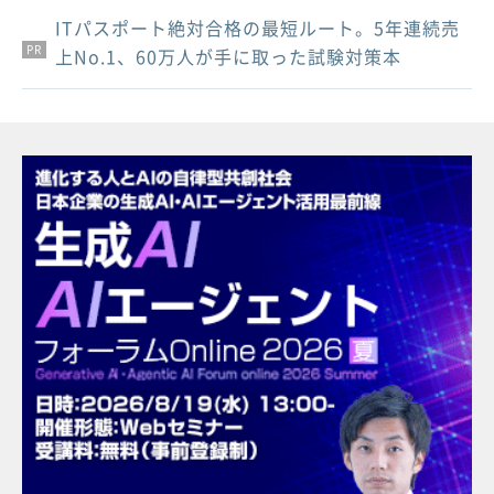
ITパスポート絶対合格の最短ルート。5年連続売
PR
PR
PR
上No.1、60万人が手に取った試験対策本