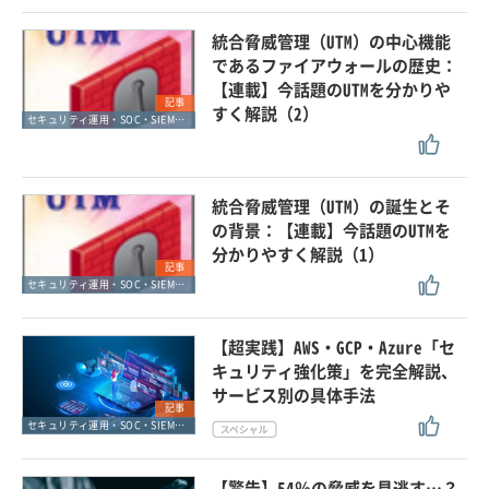
統合脅威管理（UTM）の中心機能
であるファイアウォールの歴史：
【連載】今話題のUTMを分かりや
記事
すく解説（2）
セキュリティ運用・SOC・SIEM・ログ管理
統合脅威管理（UTM）の誕生とそ
の背景：【連載】今話題のUTMを
分かりやすく解説（1）
記事
セキュリティ運用・SOC・SIEM・ログ管理
【超実践】AWS・GCP・Azure「セ
キュリティ強化策」を完全解説、
サービス別の具体手法
記事
セキュリティ運用・SOC・SIEM・ログ管理
【警告】54％の脅威を見逃す…？