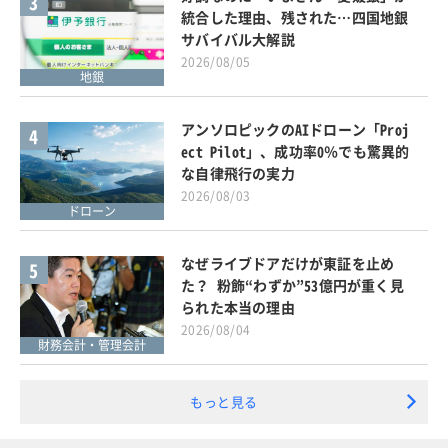
3
統合した理由、残された…四国地銀
サバイバル大解説
2026/08/05
地銀
アンソロピックのAIドローン「Proj
4
ect Pilot」、成功率0％でも驚異的
な自律飛行の実力
2026/08/03
ドローン
なぜライブドアだけが東証を止め
5
た？ 粉飾“わずか”53億円が重く見
られた本当の理由
2026/08/04
財務会計・管理会計
もっと見る