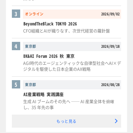
3
オンライン
2026/09/02
BeyondTheBlack TOKYO 2026
CFO組織とAIが織りなす、次世代経営の羅針盤
4
東京都
2026/09/18
DX&AI Forum 2026 秋 東京
AGI時代のエージェンティックな自律型社会へAI×デ
ジタルを駆使した日本企業のAX戦略
5
東京都
2026/08/28
AI産業戦略 実践講座
生成 AI ブームのその先へ ── AI 産業全体を俯瞰
し、35 年先の事
もっと見る