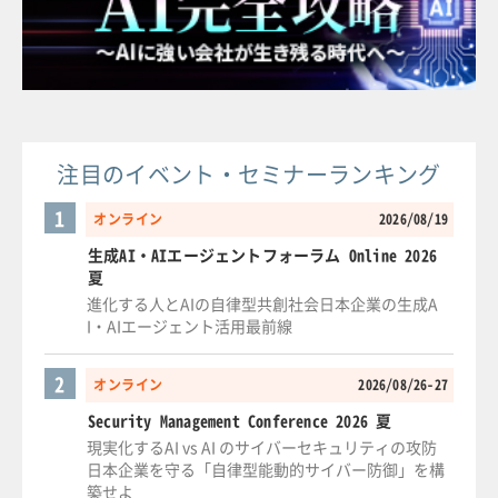
注目のイベント・セミナーランキング
1
オンライン
2026/08/19
生成AI・AIエージェントフォーラム Online 2026
夏
進化する人とAIの自律型共創社会日本企業の生成A
I・AIエージェント活用最前線
2
オンライン
2026/08/26-27
Security Management Conference 2026 夏
現実化するAI vs AI のサイバーセキュリティの攻防
日本企業を守る「自律型能動的サイバー防御」を構
築せよ