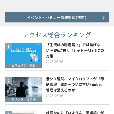
イベント・セミナー情報掲載(無料)
アクセス総合ランキング
「生成AIの利用禁止」では防げな
1
い…IPAが説く「シャドーAI」5つの
対策
2026/08/03
セキュリティ総論
情シス騒然、マイクロソフトが「印
2
刷管理」刷新…ついに古いWindows
管理は消えるのか
2026/08/05
プリンタ・複合機
好調なのに「いよぎん・愛媛銀」が