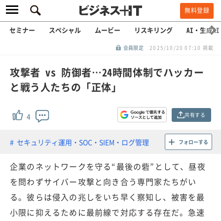
無料登録
セミナー
スペシャル
ムービー
リスキリング
AI・生成AI
会員限定
2025/10/20 07:10 掲載
攻撃者 vs 防御者…24時間体制でハッカー
と戦う人たちの「正体」
共有する
4
セキュリティ運用・SOC・SIEM・ログ管理
フォローする
企業のネットワークを守る“最後の砦”として、昼夜
を問わずサイバー攻撃と向き合う専門家たちがい
る。彼らは侵入の兆しをいち早く察知し、被害を最
小限に抑えるために最前線で対応する存在だ。急速