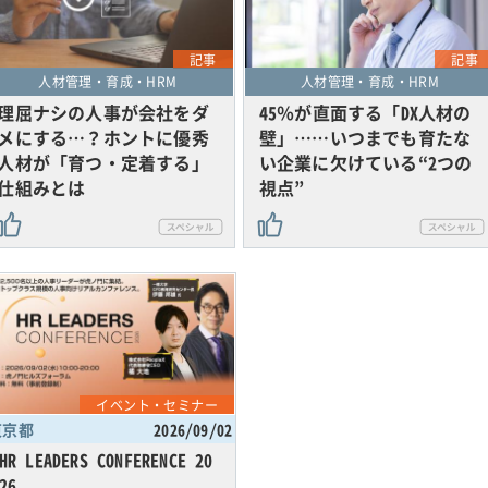
記事
記事
人材管理・育成・HRM
人材管理・育成・HRM
理屈ナシの人事が会社をダ
45％が直面する「DX人材の
メにする…？ホントに優秀
壁」……いつまでも育たな
人材が「育つ・定着する」
い企業に欠けている“2つの
仕組みとは
視点”
イベント・セミナー
東京都
2026/09/02
HR LEADERS CONFERENCE 20
26