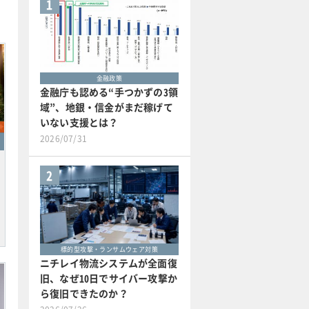
1
金融政策
金融庁も認める“手つかずの3領
域”、地銀・信金がまだ稼げて
いない支援とは？
2026/07/31
2
標的型攻撃・ランサムウェア対策
ニチレイ物流システムが全面復
旧、なぜ10日でサイバー攻撃か
ら復旧できたのか？