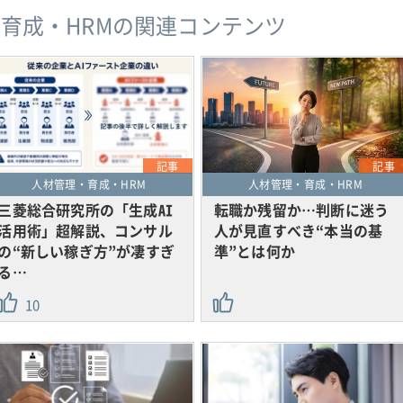
育成・HRMの関連コンテンツ
記事
記事
人材管理・育成・HRM
人材管理・育成・HRM
三菱総合研究所の「生成AI
転職か残留か…判断に迷う
活用術」超解説、コンサル
人が見直すべき“本当の基
の“新しい稼ぎ方”が凄すぎ
準”とは何か
る…
10