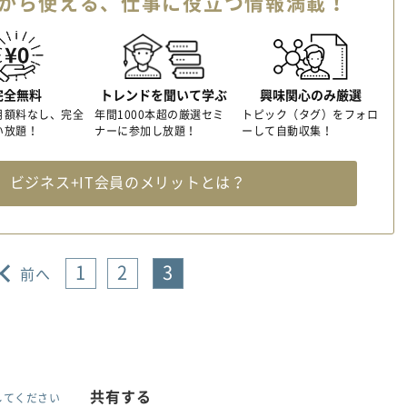
から使える、
仕事に役立つ情報満載！
完全無料
トレンドを聞いて学ぶ
興味関心のみ厳選
月額料なし、完全
年間1000本超の厳選セミ
トピック（タグ）をフォロ
い放題！
ナーに参加し放題！
ーして自動収集！
料
ビジネス+IT会員のメリットとは？
1
2
3
前へ
共有する
してください