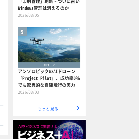
「印刷管理」刷新…ついに古い
Windows管理は消えるのか
2026/08/05
5
ドローン
アンソロピックのAIドローン
「Project Pilot」、成功率0％
でも驚異的な自律飛行の実力
2026/08/03
もっと見る
本