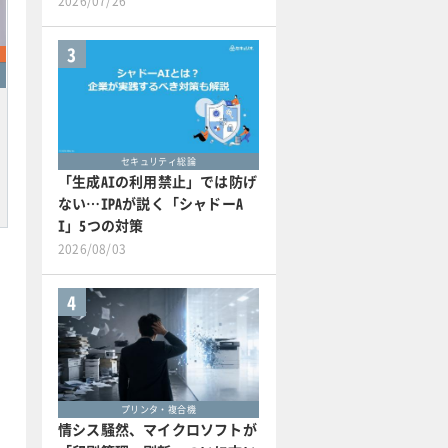
2026/07/26
3
セキュリティ総論
「生成AIの利用禁止」では防げ
ない…IPAが説く「シャドーA
I」5つの対策
2026/08/03
4
プリンタ・複合機
情シス騒然、マイクロソフトが