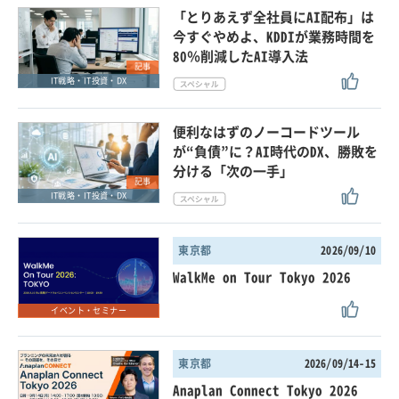
「とりあえず全社員にAI配布」は
今すぐやめよ、KDDIが業務時間を
80％削減したAI導入法
記事
IT戦略・IT投資・DX
便利なはずのノーコードツール
が“負債”に？AI時代のDX、勝敗を
分ける「次の一手」
記事
IT戦略・IT投資・DX
東京都
2026/09/10
WalkMe on Tour Tokyo 2026
イベント・セミナー
東京都
2026/09/14-15
Anaplan Connect Tokyo 2026