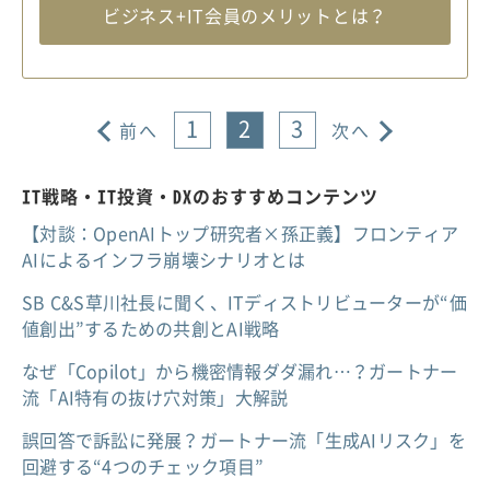
ビジネス+IT会員のメリットとは？
1
2
3
前へ
次へ
IT戦略・IT投資・DXのおすすめコンテンツ
【対談：OpenAIトップ研究者×孫正義】フロンティア
AIによるインフラ崩壊シナリオとは
SB C&S草川社長に聞く、ITディストリビューターが“価
値創出”するための共創とAI戦略
なぜ「Copilot」から機密情報ダダ漏れ…？ガートナー
流「AI特有の抜け穴対策」大解説
誤回答で訴訟に発展？ガートナー流「生成AIリスク」を
回避する“4つのチェック項目”