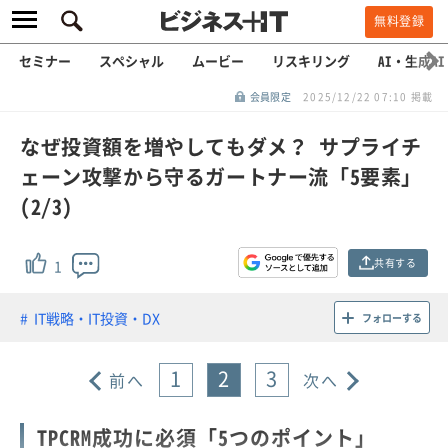
無料登録
セミナー
スペシャル
ムービー
リスキリング
AI・生成AI
会員限定
2025/12/22 07:10 掲載
なぜ投資額を増やしてもダメ？ サプライチ
ェーン攻撃から守るガートナー流「5要素」
(2/3)
共有する
1
IT戦略・IT投資・DX
フォローする
1
2
3
前へ
次へ
TPCRM成功に必須「5つのポイント」