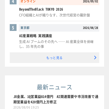
4
オンライン
2026/09/02
BeyondTheBlack TOKYO 2026
CFO組織とAIが織りなす、次世代経営の羅針盤
5
東京都
2026/08/28
AI産業戦略 実践講座
生成 AI ブームのその先へ ── AI 産業全体を俯瞰
し、35 年先の事
もっと見る
最新ニュース
JX金属、1Q営業益814億円 AI関連需要や市況改善で通
期営業益を420億円上方修正
2026/08/06 19:25