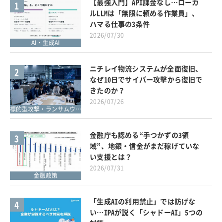
【最強入門】API課金なし…ローカ
1
ルLLMは「無限に頼める作業員」、
ハマる仕事の3条件
2026/07/30
AI・生成AI
ニチレイ物流システムが全面復旧、
2
なぜ10日でサイバー攻撃から復旧で
きたのか？
2026/07/26
標的型攻撃・ランサムウェア対策
金融庁も認める“手つかずの3領
3
域”、地銀・信金がまだ稼げていな
い支援とは？
2026/07/31
金融政策
「生成AIの利用禁止」では防げな
4
い…IPAが説く「シャドーAI」5つの