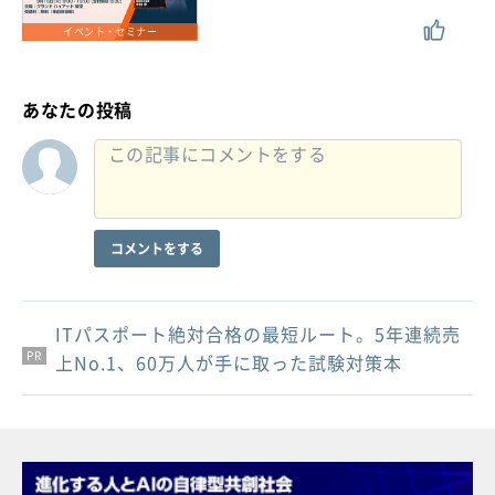
イベント・セミナー
あなたの投稿
コメントをする
ITパスポート絶対合格の最短ルート。5年連続売
PR
PR
PR
上No.1、60万人が手に取った試験対策本