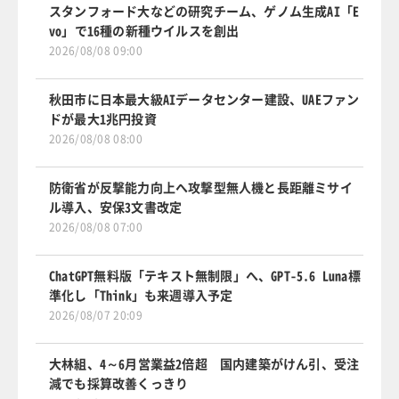
スタンフォード大などの研究チーム、ゲノム生成AI「E
vo」で16種の新種ウイルスを創出
2026/08/08 09:00
秋田市に日本最大級AIデータセンター建設、UAEファン
ドが最大1兆円投資
2026/08/08 08:00
防衛省が反撃能力向上へ攻撃型無人機と長距離ミサイ
ル導入、安保3文書改定
2026/08/08 07:00
ChatGPT無料版「テキスト無制限」へ、GPT-5.6 Luna標
準化し「Think」も来週導入予定
2026/08/07 20:09
大林組、4～6月営業益2倍超 国内建築がけん引、受注
減でも採算改善くっきり