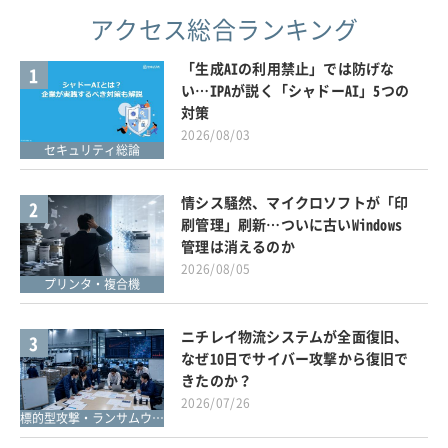
アクセス総合ランキング
「生成AIの利用禁止」では防げな
1
い…IPAが説く「シャドーAI」5つの
対策
2026/08/03
セキュリティ総論
情シス騒然、マイクロソフトが「印
2
刷管理」刷新…ついに古いWindows
管理は消えるのか
2026/08/05
プリンタ・複合機
ニチレイ物流システムが全面復旧、
3
なぜ10日でサイバー攻撃から復旧で
きたのか？
2026/07/26
標的型攻撃・ランサムウェア対策