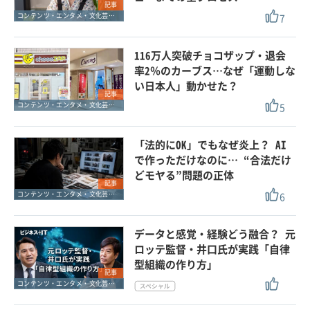
記事
7
コンテンツ・エンタメ・文化芸能・スポーツ
116万人突破チョコザップ・退会
率2％のカーブス…なぜ「運動しな
い日本人」動かせた？
記事
5
コンテンツ・エンタメ・文化芸能・スポーツ
「法的にOK」でもなぜ炎上？ AI
で作っただけなのに… “合法だけ
どモヤる”問題の正体
記事
6
コンテンツ・エンタメ・文化芸能・スポーツ
データと感覚・経験どう融合？ 元
ロッテ監督・井口氏が実践「自律
型組織の作り方」
記事
コンテンツ・エンタメ・文化芸能・スポーツ