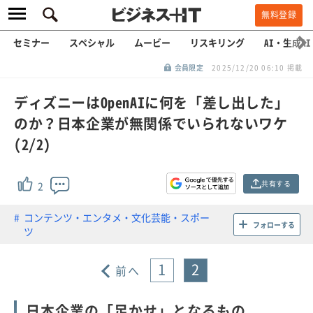
無料登録
セミナー
スペシャル
ムービー
リスキリング
AI・生成AI
会員限定
2025/12/20 06:10 掲載
ディズニーはOpenAIに何を「差し出した」
のか？日本企業が無関係でいられないワケ
(2/2)
共有する
2
コンテンツ・エンタメ・文化芸能・スポー
フォローする
ツ
1
2
前へ
日本企業の「足かせ」となるもの