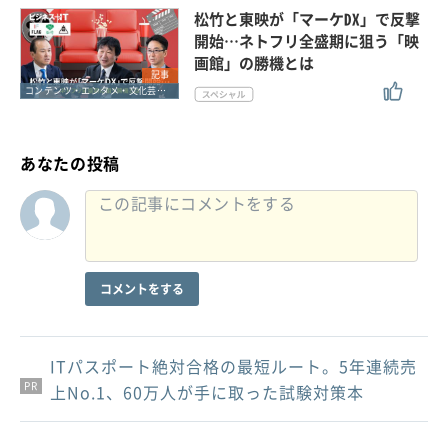
松竹と東映が「マーケDX」で反撃
開始…ネトフリ全盛期に狙う「映
画館」の勝機とは
記事
コンテンツ・エンタメ・文化芸能・スポーツ
あなたの投稿
コメントをする
ITパスポート絶対合格の最短ルート。5年連続売
PR
PR
PR
上No.1、60万人が手に取った試験対策本