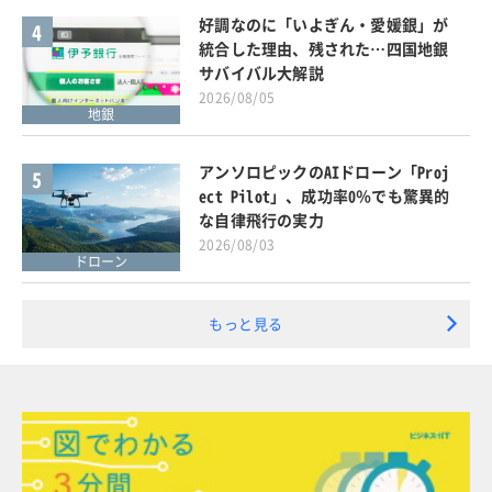
好調なのに「いよぎん・愛媛銀」が
4
統合した理由、残された…四国地銀
サバイバル大解説
2026/08/05
地銀
アンソロピックのAIドローン「Proj
5
ect Pilot」、成功率0％でも驚異的
な自律飛行の実力
2026/08/03
ドローン
もっと見る