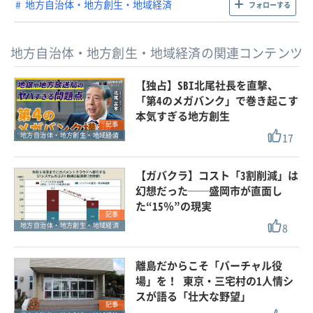
地方自治体・地方創生・地域経済
フォローする
地方自治体・地方創生・地域経済の関連コンテンツ
【独占】SBI北尾社長を直撃、
「第4のメガバンク」で巻き起こす
本気すぎる地方創生
記事
17
地方自治体・地方創生・地域経済
【ガバクラ】コスト「3割削減」は
幻想だった──盛岡市が直面し
た“15％”の現実
記事
8
地方自治体・地方創生・地域経済
離島だからこそ「バーチャル役
場」を！ 東京・三宅村の1人情シ
スが語る「壮大な野望」
記事