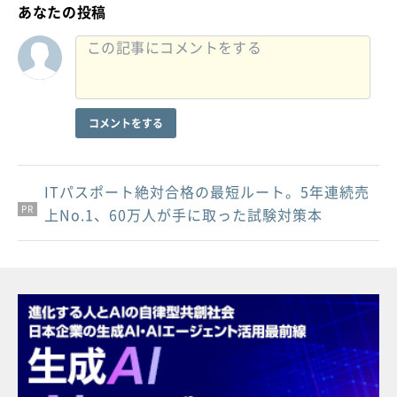
あなたの投稿
コメントをする
ITパスポート絶対合格の最短ルート。5年連続売
PR
PR
PR
上No.1、60万人が手に取った試験対策本