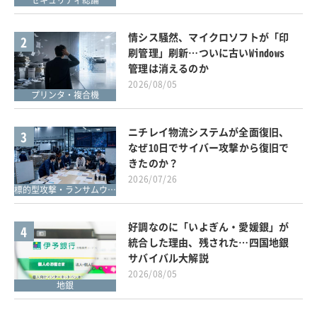
セキュリティ総論
情シス騒然、マイクロソフトが「印
2
刷管理」刷新…ついに古いWindows
管理は消えるのか
2026/08/05
プリンタ・複合機
ニチレイ物流システムが全面復旧、
3
なぜ10日でサイバー攻撃から復旧で
きたのか？
2026/07/26
標的型攻撃・ランサムウェア対策
好調なのに「いよぎん・愛媛銀」が
4
統合した理由、残された…四国地銀
サバイバル大解説
2026/08/05
地銀