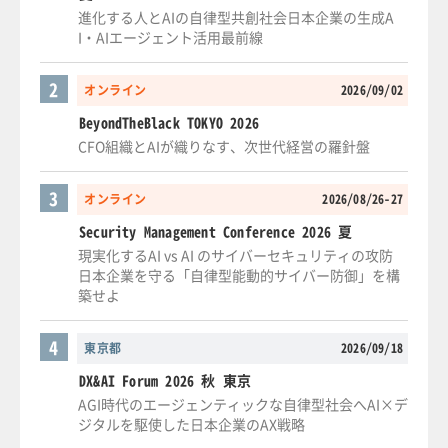
進化する人とAIの自律型共創社会日本企業の生成A
I・AIエージェント活用最前線
2
オンライン
2026/09/02
BeyondTheBlack TOKYO 2026
CFO組織とAIが織りなす、次世代経営の羅針盤
3
オンライン
2026/08/26-27
Security Management Conference 2026 夏
現実化するAI vs AI のサイバーセキュリティの攻防
日本企業を守る「自律型能動的サイバー防御」を構
築せよ
4
東京都
2026/09/18
DX&AI Forum 2026 秋 東京
AGI時代のエージェンティックな自律型社会へAI×デ
ジタルを駆使した日本企業のAX戦略