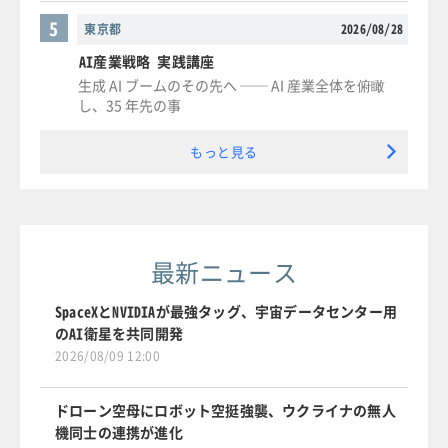
5
東京都
2026/08/28
AI産業戦略 実践講座
生成 AI ブームのその先へ ── AI 産業全体を俯瞰
し、35 年先の事
もっと見る
最新ニュース
SpaceXとNVIDIAが最強タッグ、宇宙データセンター用
のAI衛星を共同開発
2026/08/09 12:00
ドローン空母にロボット空挺強襲、ウクライナの無人
機同士の連携が進化