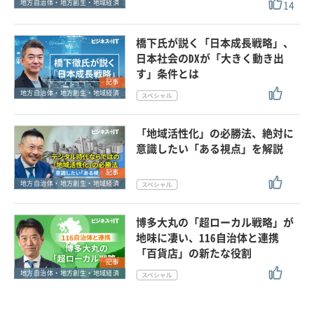
14
地方自治体・地方創生・地域経済
橋下氏が説く「日本成長戦略」、
日本社会のDXが「大きく動き出
す」条件とは
記事
地方自治体・地方創生・地域経済
「地域活性化」の必勝法、絶対に
意識したい「ある視点」を解説
記事
地方自治体・地方創生・地域経済
博多大丸の「超ローカル戦略」が
地味に凄い、116自治体と連携
「百貨店」の新たな役割
記事
地方自治体・地方創生・地域経済