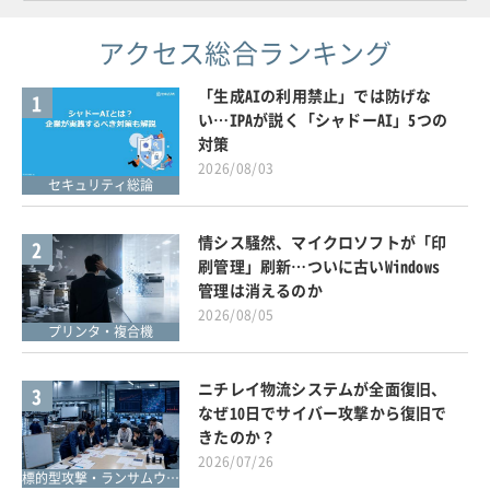
アクセス総合ランキング
「生成AIの利用禁止」では防げな
1
い…IPAが説く「シャドーAI」5つの
対策
2026/08/03
セキュリティ総論
情シス騒然、マイクロソフトが「印
2
刷管理」刷新…ついに古いWindows
管理は消えるのか
2026/08/05
プリンタ・複合機
ニチレイ物流システムが全面復旧、
3
なぜ10日でサイバー攻撃から復旧で
きたのか？
2026/07/26
標的型攻撃・ランサムウェア対策