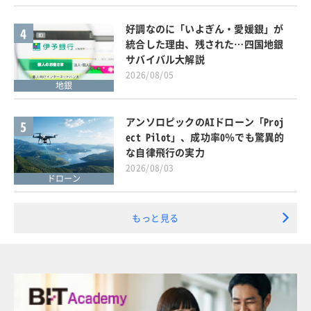
好調なのに「いよぎん・愛媛銀」が
4
統合した理由、残された…四国地銀
サバイバル大解説
2026/08/05
地銀
アンソロピックのAIドローン「Proj
5
ect Pilot」、成功率0％でも驚異的
な自律飛行の実力
2026/08/03
ドローン
もっと見る