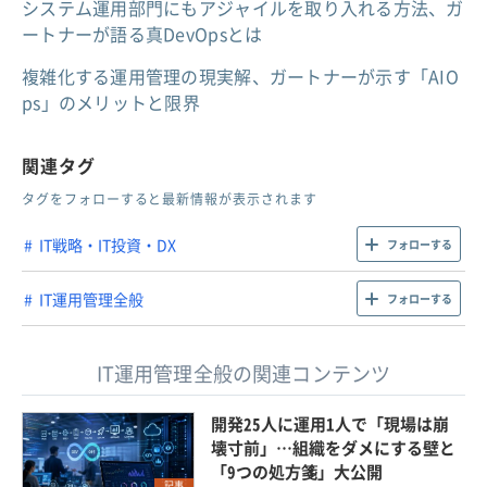
システム運用部門にもアジャイルを取り入れる方法、ガ
ートナーが語る真DevOpsとは
複雑化する運用管理の現実解、ガートナーが示す「AIO
ps」のメリットと限界
関連タグ
タグをフォローすると最新情報が表示されます
IT戦略・IT投資・DX
フォローする
IT運用管理全般
フォローする
IT運用管理全般の関連コンテンツ
開発25人に運用1人で「現場は崩
壊寸前」…組織をダメにする壁と
「9つの処方箋」大公開
記事