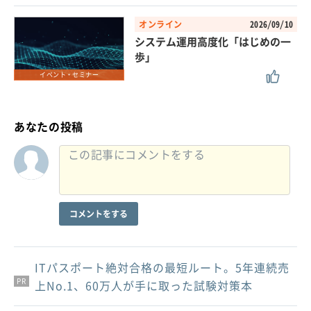
オンライン
2026/09/10
システム運用高度化「はじめの一
歩」
イベント・セミナー
あなたの投稿
コメントをする
ITパスポート絶対合格の最短ルート。5年連続売
PR
PR
PR
上No.1、60万人が手に取った試験対策本