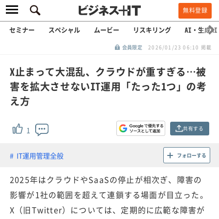
無料登録
セミナー
スペシャル
ムービー
リスキリング
AI・生成AI
会員限定
2026/01/23 06:10 掲載
X止まって大混乱、クラウドが重すぎる…被
害を拡大させないIT運用「たった1つ」の考
え方
共有する
1
IT運用管理全般
フォローする
2025年はクラウドやSaaSの停止が相次ぎ、障害の
影響が1社の範囲を超えて連鎖する場面が目立った。
X（旧Twitter）については、定期的に広範な障害が