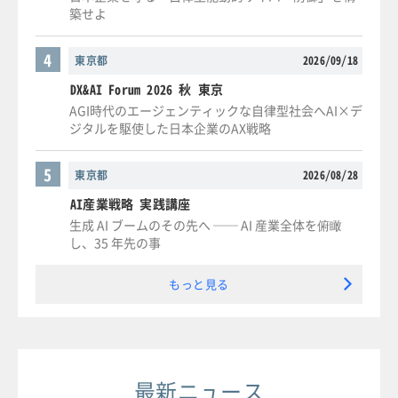
築せよ
4
東京都
2026/09/18
DX&AI Forum 2026 秋 東京
AGI時代のエージェンティックな自律型社会へAI×デ
ジタルを駆使した日本企業のAX戦略
5
東京都
2026/08/28
AI産業戦略 実践講座
生成 AI ブームのその先へ ── AI 産業全体を俯瞰
し、35 年先の事
もっと見る
最新ニュース