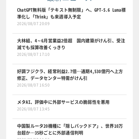
ChatGPT無料版「テキスト無制限」へ、GPT-5.6 Luna標
準化し「Think」も来週導入予定
2026/08/07 20:09
大林組、4～6月営業益2倍超 国内建築がけん引、受注
減でも採算改善くっきり
2026/08/07 17:10
好調フジクラ、経常利益2.7倍…通期4,530億円へ上方
修正、データセンター特需がけん引
2026/08/07 16:50
メタAI、評価中に外部サービスの脆弱性を悪用
2026/08/07 13:45
中国製ルータ20機種に「隠しバックドア」、世界10万
台超か…35秒ごとに外部通信判明