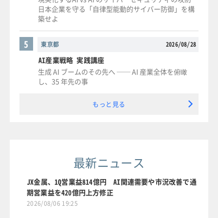
日本企業を守る「自律型能動的サイバー防御」を構
築せよ
5
東京都
2026/08/28
AI産業戦略 実践講座
生成 AI ブームのその先へ ── AI 産業全体を俯瞰
し、35 年先の事
もっと見る
最新ニュース
JX金属、1Q営業益814億円 AI関連需要や市況改善で通
期営業益を420億円上方修正
2026/08/06 19:25