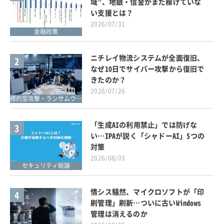
域”、地銀・信金がまだ稼げていな
い支援とは？
2026/07/31
金融政策
ニチレイ物流システムが全面復旧、
2
なぜ10日でサイバー攻撃から復旧で
きたのか？
2026/07/26
標的型攻撃・ランサムウェア対策
「生成AIの利用禁止」では防げな
3
い…IPAが説く「シャドーAI」5つの
対策
2026/08/03
セキュリティ総論
情シス騒然、マイクロソフトが「印
4
刷管理」刷新…ついに古いWindows
管理は消えるのか