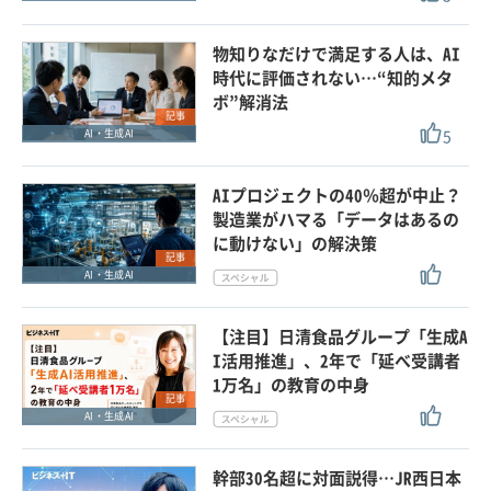
物知りなだけで満足する人は、AI
時代に評価されない…“知的メタ
ボ”解消法
記事
5
AI・生成AI
AIプロジェクトの40％超が中止？
製造業がハマる「データはあるの
に動けない」の解決策
記事
AI・生成AI
【注目】日清食品グループ「生成A
I活用推進」、2年で「延べ受講者
1万名」の教育の中身
記事
AI・生成AI
幹部30名超に対面説得…JR西日本