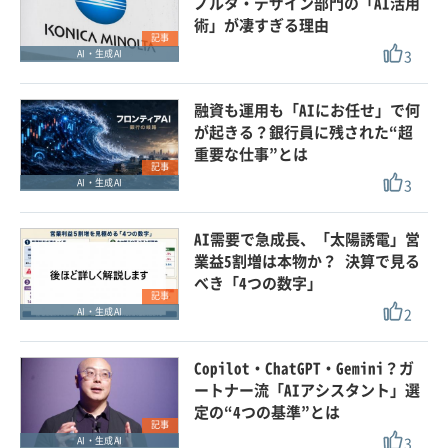
ノルタ・デザイン部門の「AI活用
術」が凄すぎる理由
記事
3
AI・生成AI
融資も運用も「AIにお任せ」で何
が起きる？銀行員に残された“超
重要な仕事”とは
記事
3
AI・生成AI
AI需要で急成長、「太陽誘電」営
業益5割増は本物か？ 決算で見る
べき「4つの数字」
記事
2
AI・生成AI
Copilot・ChatGPT・Gemini？ガ
ートナー流「AIアシスタント」選
定の“4つの基準”とは
記事
3
AI・生成AI