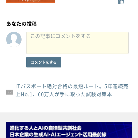
イベント・セミナー
あなたの投稿
コメントをする
ITパスポート絶対合格の最短ルート。5年連続売
PR
PR
PR
上No.1、60万人が手に取った試験対策本