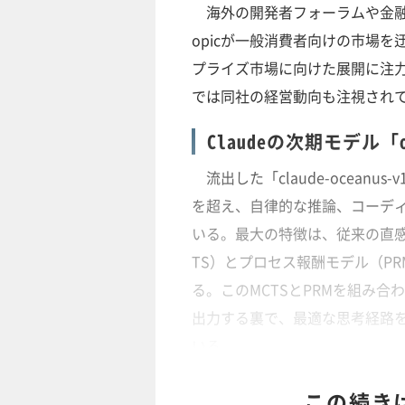
海外の開発者フォーラムや金融メ
opicが一般消費者向けの市場
プライズ市場に向けた展開に注
では同社の経営動向も注視され
Claudeの次期モデル「
流出した「claude-oceanu
を超え、自律的な推論、コーデ
いる。最大の特徴は、従来の直感的
TS）とプロセス報酬モデル（PR
る。このMCTSとPRMを組み
出力する裏で、最適な思考経路
いる。
この続き