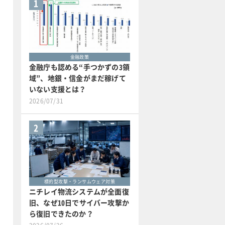
1
金融政策
金融庁も認める“手つかずの3領
域”、地銀・信金がまだ稼げて
いない支援とは？
2026/07/31
2
標的型攻撃・ランサムウェア対策
ニチレイ物流システムが全面復
旧、なぜ10日でサイバー攻撃か
ら復旧できたのか？