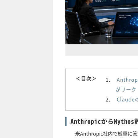
＜目次＞
Anthr
がリーク
Claud
AnthropicからMyt
米Anthropic社内で厳重