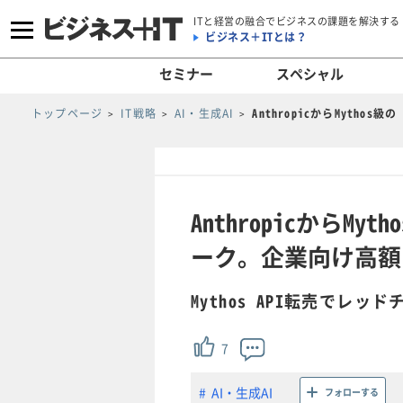
ITと経営の融合でビジネスの課題を解決する
ビジネス＋ITとは？
セミナー
スペシャル
トップページ
IT戦略
AI・生成AI
AnthropicからMyth
AnthropicからMy
ーク。企業向け高額
Mythos API転売でレ
7
AI・生成AI
フォローする