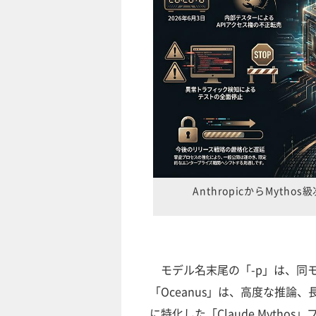
AnthropicからMyt
モデル名末尾の「-p」は、同
「Oceanus」は、高度な推
に特化した「Claude Myth