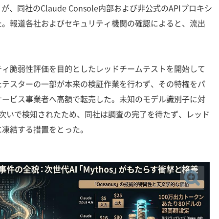
1-p」が、同社のClaude Console内部および非公式のAPIプロキシ
た。報道各社およびセキュリティ機関の確認によると、流出
ィ脆弱性評価を目的としたレッドチームテストを開始して
たテスターの一部が本来の検証作業を行わず、その特権をパ
サービス事業者へ高額で転売した。未知のモデル識別子に対
相次いで検知されたため、同社は調査の完了を待たず、レッド
に凍結する措置をとった。