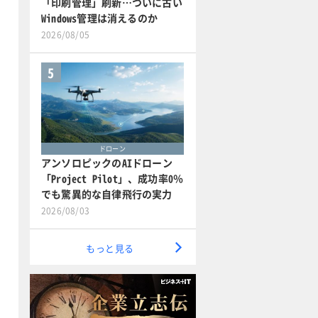
「印刷管理」刷新…ついに古い
Windows管理は消えるのか
2026/08/05
5
ドローン
アンソロピックのAIドローン
「Project Pilot」、成功率0％
でも驚異的な自律飛行の実力
2026/08/03
もっと見る