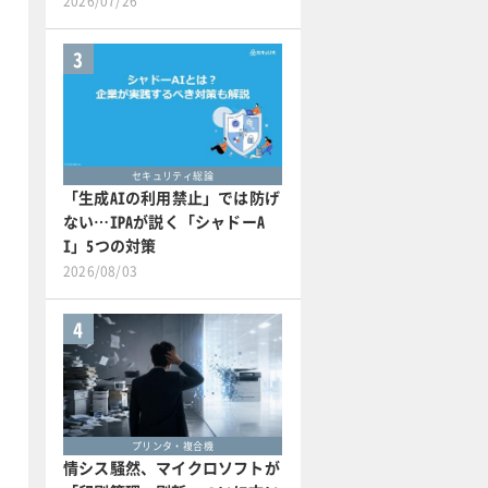
2026/07/26
3
セキュリティ総論
「生成AIの利用禁止」では防げ
ない…IPAが説く「シャドーA
I」5つの対策
2026/08/03
4
プリンタ・複合機
情シス騒然、マイクロソフトが