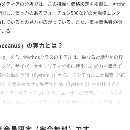
ディアの分析では、この特異な価格設定を根拠に、Anthr
を迂回し、資本力のあるフォーチュン500などの大規模エンター
力しているとの見方が広がっている。また、市場関係者の間
ている。
oceanus」の実力とは？
s-v1-p」を含むMythosクラスのモデルは、単なる対話型AIの枠
ィング、サイバーセキュリティ分析に特化した能力を備えて
な単語予測（System 1）から、モンテカルロ木探索（MC
M）を組み合わせた熟考型推論（System 2）への移行であ
合わせたアーキテクチャにより、ユーザーの画面に1トークンを
を探るためにバックグラウンドで数百のトークンを消費して
は
会員限定（完全無料）です