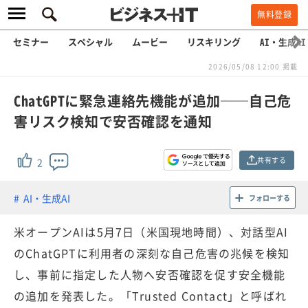
無料登録
セミナー
スペシャル
ムービー
リスキリング
AI・生成AI
2026/05/08 12:00 掲載
ChatGPTに緊急連絡先機能が追加──自己危
害リスク検知で安否確認を通知
共有する
2
AI・生成AI
フォローする
米オープンAIは5月7日（米国現地時間）、対話型AI
のChatGPTに利用者の深刻な自己危害の兆候を検知
し、事前に指定した人物へ安否確認を促す安全機能
の追加を発表した。「Trusted Contact」と呼ばれ