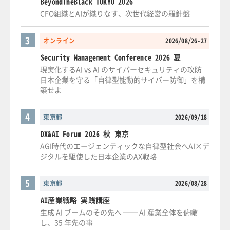
BeyondTheBlack TOKYO 2026
CFO組織とAIが織りなす、次世代経営の羅針盤
3
オンライン
2026/08/26-27
Security Management Conference 2026 夏
現実化するAI vs AI のサイバーセキュリティの攻防
日本企業を守る「自律型能動的サイバー防御」を構
築せよ
4
東京都
2026/09/18
DX&AI Forum 2026 秋 東京
AGI時代のエージェンティックな自律型社会へAI×デ
ジタルを駆使した日本企業のAX戦略
5
東京都
2026/08/28
AI産業戦略 実践講座
生成 AI ブームのその先へ ── AI 産業全体を俯瞰
し、35 年先の事