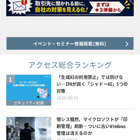
イベント・セミナー情報掲載(無料)
アクセス総合ランキング
「生成AIの利用禁止」では防げな
1
い…IPAが説く「シャドーAI」5つの
対策
2026/08/03
セキュリティ総論
情シス騒然、マイクロソフトが「印
2
刷管理」刷新…ついに古いWindows
管理は消えるのか
2026/08/05