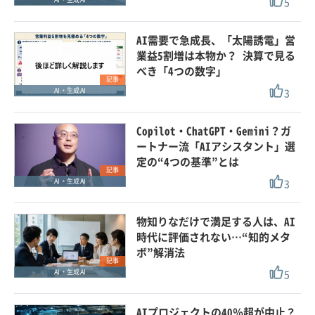
5
AI需要で急成長、「太陽誘電」営
業益5割増は本物か？ 決算で見る
べき「4つの数字」
記事
3
AI・生成AI
Copilot・ChatGPT・Gemini？ガ
ートナー流「AIアシスタント」選
定の“4つの基準”とは
記事
3
AI・生成AI
物知りなだけで満足する人は、AI
時代に評価されない…“知的メタ
ボ”解消法
記事
5
AI・生成AI
AIプロジェクトの40％超が中止？