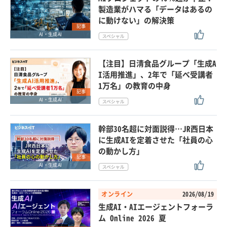
製造業がハマる「データはあるの
に動けない」の解決策
記事
AI・生成AI
【注目】日清食品グループ「生成A
I活用推進」、2年で「延べ受講者
1万名」の教育の中身
記事
AI・生成AI
幹部30名超に対面説得…JR西日本
に生成AIを定着させた「社員の心
の動かし方」
記事
AI・生成AI
オンライン
2026/08/19
生成AI・AIエージェントフォーラ
ム Online 2026 夏