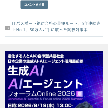
コメントをする
ITパスポート絶対合格の最短ルート。5年連続売
PR
PR
PR
上No.1、60万人が手に取った試験対策本