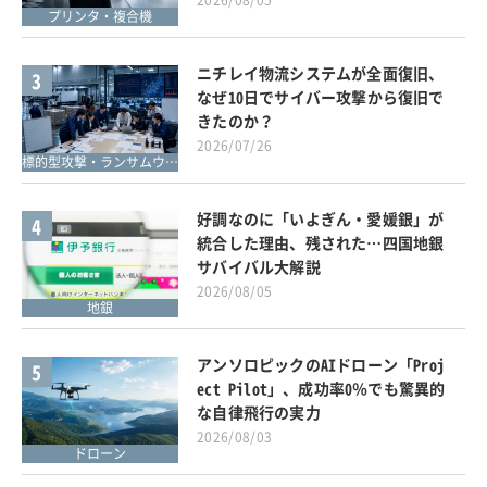
プリンタ・複合機
ニチレイ物流システムが全面復旧、
3
なぜ10日でサイバー攻撃から復旧で
きたのか？
2026/07/26
標的型攻撃・ランサムウェア対策
好調なのに「いよぎん・愛媛銀」が
4
統合した理由、残された…四国地銀
サバイバル大解説
2026/08/05
地銀
アンソロピックのAIドローン「Proj
5
ect Pilot」、成功率0％でも驚異的
な自律飛行の実力
2026/08/03
ドローン