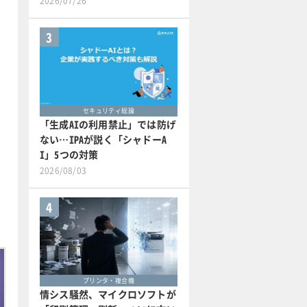
2026/07/26
3
セキュリティ総論
「生成AIの利用禁止」では防げ
ない…IPAが説く「シャドーA
I」5つの対策
2026/08/03
4
プリンタ・複合機
情シス騒然、マイクロソフトが