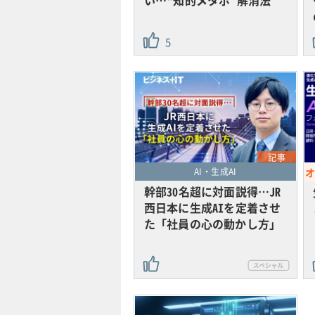
5
記事
AI・生成AI
幹部30名超に対面説得…JR
西日本に生成AIを定着させ
た「社員の心の動かし方」