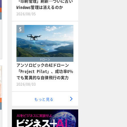
「印刷管理」刷新…ついに古い
Windows管理は消えるのか
2026/08/05
5
ドローン
アンソロピックのAIドローン
「Project Pilot」、成功率0％
でも驚異的な自律飛行の実力
2026/08/03
もっと見る