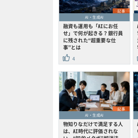
記事
AI・生成AI
融資も運用も「AIにお任
せ」で何が起きる？銀行員
に残された“超重要な仕
事”とは
4
記事
AI・生成AI
物知りなだけで満足する人
は、AI時代に評価されな
い…“知的メタボ”解消法