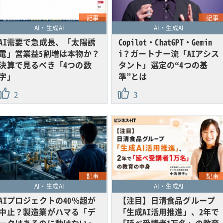
記事
記事
AI・生成AI
AI・生成AI
AI需要で急成長、「太陽誘
Copilot・ChatGPT・Gemin
電」営業益5割増は本物か？
i？ガートナー流「AIアシス
決算で見るべき「4つの数
タント」選定の“4つの基
字」
準”とは
2
3
記事
記事
AI・生成AI
AI・生成AI
AIプロジェクトの40％超が
【注目】日清食品グループ
中止？製造業がハマる「デ
「生成AI活用推進」、2年で
ータはあるのに動けない」
「延べ受講者1万名」の教育