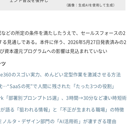
（画像：生成AIを使用して生成）
などの所定の条件を満たしたうえで、セールスフォースの2
する見通しである。本件に伴う、2026年5月27日発表済みの2
よび資本還元プログラムへの影響は見込まれていない
ンツ
ntforce360のスゴい実力、めんどい定型作業を激減させる方法
…“SaaSの死”で人間に残された「たった3つの役割」
work「部署別プロンプト15選」、3時間→30分など凄い時短術
Aが語る「狙われる情報」と「不正が生まれる職場」の特徴
ミノルタ・デザイン部門の「AI活用術」が凄すぎる理由