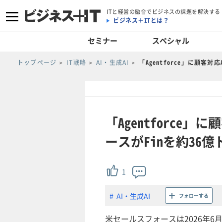
ITと経営の融合でビジネスの課題を解決する
ビジネス＋ITとは？
セミナー
スペシャル
トップページ
IT戦略
AI・生成AI
「Agentforce」に顧客
「Agentforce
ースがFinを約36
1
AI・生成AI
フォローする
米セールスフォースは2026年6月