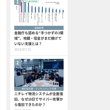
1
金融政策
金融庁も認める“手つかずの3領
域”、地銀・信金がまだ稼げて
いない支援とは？
2026/07/31
2
標的型攻撃・ランサムウェア対策
ニチレイ物流システムが全面復
旧、なぜ10日でサイバー攻撃か
ら復旧できたのか？