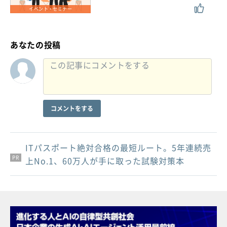
イベント・セミナー
あなたの投稿
コメントをする
ITパスポート絶対合格の最短ルート。5年連続売
PR
PR
PR
上No.1、60万人が手に取った試験対策本