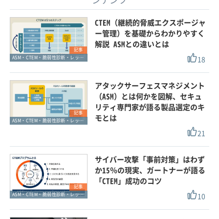
CTEM（継続的脅威エクスポージャ
ー管理）を基礎からわかりやすく
解説 ASMとの違いとは
記事
18
ASM・CTEM・脆弱性診断・レッドチーム
アタックサーフェスマネジメント
（ASM）とは何かを図解、セキュ
リティ専門家が語る製品選定のキ
記事
モとは
ASM・CTEM・脆弱性診断・レッドチーム
21
サイバー攻撃「事前対策」はわず
か15％の現実、ガートナーが語る
「CTEM」成功のコツ
記事
10
ASM・CTEM・脆弱性診断・レッドチーム