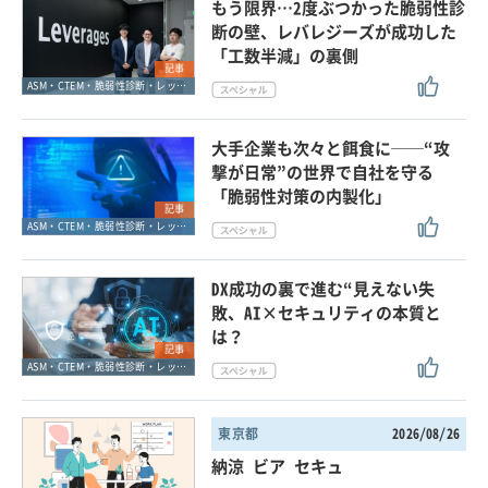
もう限界…2度ぶつかった脆弱性診
断の壁、レバレジーズが成功した
「工数半減」の裏側
記事
ASM・CTEM・脆弱性診断・レッドチーム
大手企業も次々と餌食に──“攻
撃が日常”の世界で自社を守る
「脆弱性対策の内製化」
記事
ASM・CTEM・脆弱性診断・レッドチーム
DX成功の裏で進む“見えない失
敗、AI×セキュリティの本質と
は？
記事
ASM・CTEM・脆弱性診断・レッドチーム
東京都
2026/08/26
納涼 ビア セキュ