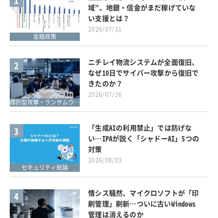
1
域”、地銀・信金がまだ稼げていな
い支援とは？
2026/07/31
金融政策
ニチレイ物流システムが全面復旧、
2
なぜ10日でサイバー攻撃から復旧で
きたのか？
2026/07/26
標的型攻撃・ランサムウェア対策
「生成AIの利用禁止」では防げな
3
い…IPAが説く「シャドーAI」5つの
対策
2026/08/03
セキュリティ総論
情シス騒然、マイクロソフトが「印
4
刷管理」刷新…ついに古いWindows
管理は消えるのか