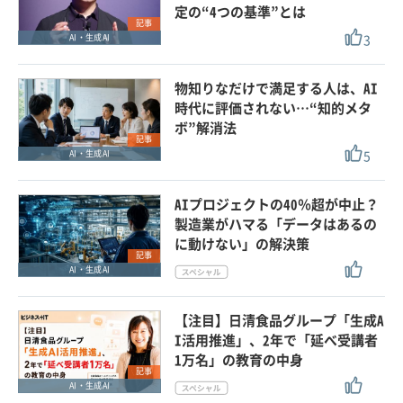
定の“4つの基準”とは
記事
3
AI・生成AI
物知りなだけで満足する人は、AI
時代に評価されない…“知的メタ
ボ”解消法
記事
5
AI・生成AI
AIプロジェクトの40％超が中止？
製造業がハマる「データはあるの
に動けない」の解決策
記事
AI・生成AI
【注目】日清食品グループ「生成A
I活用推進」、2年で「延べ受講者
1万名」の教育の中身
記事
AI・生成AI