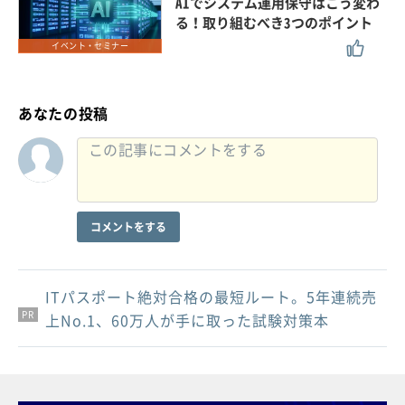
AIでシステム運用保守はこう変わ
る！取り組むべき3つのポイント
イベント・セミナー
あなたの投稿
コメントをする
ITパスポート絶対合格の最短ルート。5年連続売
PR
PR
PR
上No.1、60万人が手に取った試験対策本