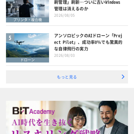
刷管理」刷新…ついに古いWindows
管理は消えるのか
2026/08/05
プリンタ・複合機
アンソロピックのAIドローン「Proj
5
ect Pilot」、成功率0％でも驚異的
な自律飛行の実力
2026/08/03
ドローン
もっと見る