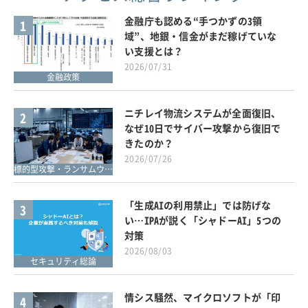
金融庁も認める“手つかずの3領
1
域”、地銀・信金がまだ稼げていな
い支援とは？
2026/07/31
金融政策
ニチレイ物流システムが全面復旧、
2
なぜ10日でサイバー攻撃から復旧で
きたのか？
2026/07/26
標的型攻撃・ランサムウェア対策
「生成AIの利用禁止」では防げな
3
い…IPAが説く「シャドーAI」5つの
対策
2026/08/03
セキュリティ総論
情シス騒然、マイクロソフトが「印
4