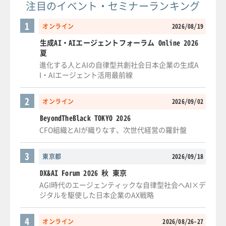
注目のイベント・セミナーランキング
1
オンライン
2026/08/19
生成AI・AIエージェントフォーラム Online 2026
夏
進化する人とAIの自律型共創社会日本企業の生成A
I・AIエージェント活用最前線
2
オンライン
2026/09/02
BeyondTheBlack TOKYO 2026
CFO組織とAIが織りなす、次世代経営の羅針盤
3
東京都
2026/09/18
DX&AI Forum 2026 秋 東京
AGI時代のエージェンティックな自律型社会へAI×デ
ジタルを駆使した日本企業のAX戦略
4
オンライン
2026/08/26-27