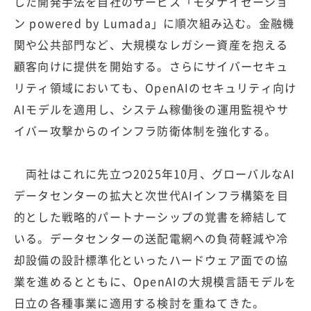
した開発手法を自社のサービス「モダナイゼーショ
ン powered by Lumada」に順次組み込む。金融機
関や公共部門など、大規模なレガシー資産を抱える
顧客向けに提供を開始する。さらにサイバーセキュ
リティ領域においても、OpenAIのセキュリティ向け
AIモデルを適用し、システム稼働後の運用監視やサ
イバー攻撃からのインフラ防衛体制を強化する。
両社はこれに先立つ2025年10月、グローバルなAI
データセンターの拡大と次世代AIインフラ構築を目
的とした戦略的パートナーシップの覚書を締結して
いる。データセンターの送配電網への負荷軽減や冷
却設備の設計標準化といったハードウェア面での協
業を進めるとともに、OpenAIの大規模言語モデルを
日立の各種事業に適用する検討を重ねてきた。