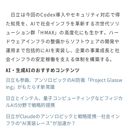
日立は今回のCodex導入やセキュリティ対応で得
た知見を、AIで社会インフラを革新する次世代ソリ
ューション群「HMAX」の高度化にも生かす。ハー
ドウェアインフラの整備からソフトウェアの開発や
運用まで包括的にAIを実装し、企業の事業成長と社
会インフラの安定稼働を支える体制を構築する。
AI・生成AIのおすすめコンテンツ
日立も参画、アンソロピックのAI防衛「Project Glassw
ing」がもたらす新常識
日立とインテル、量子コンピューティングなどフィジカ
ルAI5分野で戦略的提携
日立がClaudeのアンソロピックと戦略提携…社会イン
フラの“AI実装レース”が加速か？