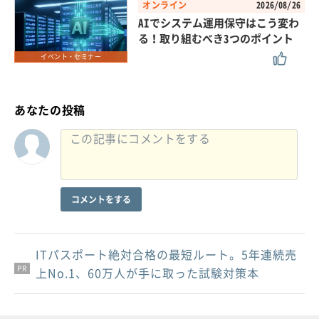
オンライン
2026/08/26
AIでシステム運用保守はこう変わ
る！取り組むべき3つのポイント
イベント・セミナー
あなたの投稿
コメントをする
ITパスポート絶対合格の最短ルート。5年連続売
PR
PR
PR
上No.1、60万人が手に取った試験対策本