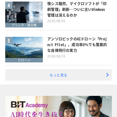
情シス騒然、マイクロソフトが「印
4
刷管理」刷新…ついに古いWindows
管理は消えるのか
2026/08/05
プリンタ・複合機
アンソロピックのAIドローン「Proj
5
ect Pilot」、成功率0％でも驚異的
な自律飛行の実力
2026/08/03
ドローン
もっと見る