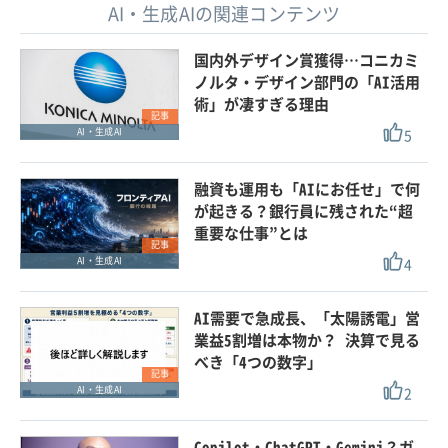
AI・生成AIの関連コンテンツ
国内外デザイン賞獲得…コニカミ
ノルタ・デザイン部門の「AI活用
術」が凄すぎる理由
記事
5
AI・生成AI
融資も運用も「AIにお任せ」で何
が起きる？銀行員に残された“超
重要な仕事”とは
記事
4
AI・生成AI
AI需要で急成長、「太陽誘電」営
業益5割増は本物か？ 決算で見る
べき「4つの数字」
記事
2
AI・生成AI
Copilot・ChatGPT・Gemini？ガ