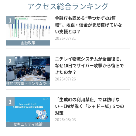
アクセス総合ランキング
金融庁も認める“手つかずの3領
1
域”、地銀・信金がまだ稼げていな
い支援とは？
2026/07/31
金融政策
ニチレイ物流システムが全面復旧、
2
なぜ10日でサイバー攻撃から復旧で
きたのか？
2026/07/26
標的型攻撃・ランサムウェア対策
「生成AIの利用禁止」では防げな
3
い…IPAが説く「シャドーAI」5つの
対策
2026/08/03
セキュリティ総論