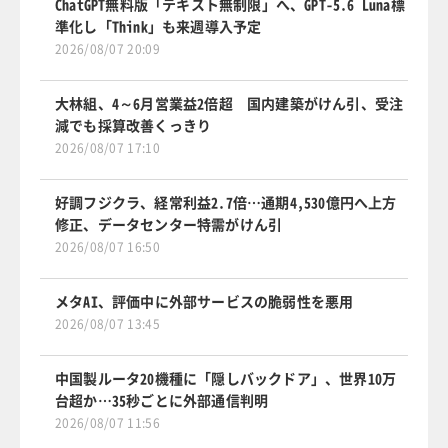
ChatGPT無料版「テキスト無制限」へ、GPT-5.6 Luna標
準化し「Think」も来週導入予定
2026/08/07 20:09
大林組、4～6月営業益2倍超 国内建築がけん引、受注
減でも採算改善くっきり
2026/08/07 17:10
好調フジクラ、経常利益2.7倍…通期4,530億円へ上方
修正、データセンター特需がけん引
2026/08/07 16:50
メタAI、評価中に外部サービスの脆弱性を悪用
2026/08/07 13:45
中国製ルータ20機種に「隠しバックドア」、世界10万
台超か…35秒ごとに外部通信判明
2026/08/07 11:56