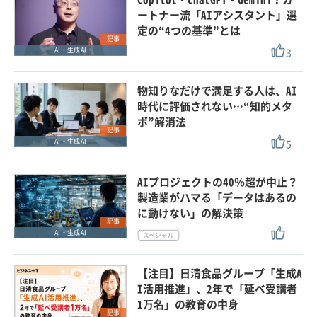
ートナー流「AIアシスタント」選
定の“4つの基準”とは
記事
3
AI・生成AI
物知りなだけで満足する人は、AI
時代に評価されない…“知的メタ
ボ”解消法
記事
5
AI・生成AI
AIプロジェクトの40％超が中止？
製造業がハマる「データはあるの
に動けない」の解決策
記事
AI・生成AI
【注目】日清食品グループ「生成A
I活用推進」、2年で「延べ受講者
1万名」の教育の中身
記事