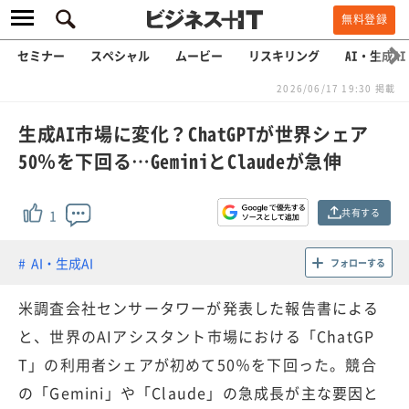
無料登録
セミナー
スペシャル
ムービー
リスキリング
AI・生成AI
2026/06/17 19:30 掲載
生成AI市場に変化？ChatGPTが世界シェア
50％を下回る…GeminiとClaudeが急伸
共有する
1
AI・生成AI
フォローする
米調査会社センサータワーが発表した報告書による
と、世界のAIアシスタント市場における「ChatGP
T」の利用者シェアが初めて50％を下回った。競合
の「Gemini」や「Claude」の急成長が主な要因と