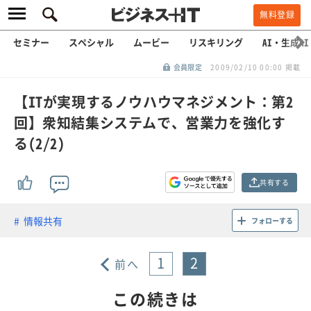
無料登録
セミナー
スペシャル
ムービー
リスキリング
AI・生成AI
会員限定
2009/02/10 00:00 掲載
【ITが実現するノウハウマネジメント：第2
回】衆知結集システムで、営業力を強化す
る(2/2)
共有する
情報共有
フォローする
1
2
前へ
この続きは