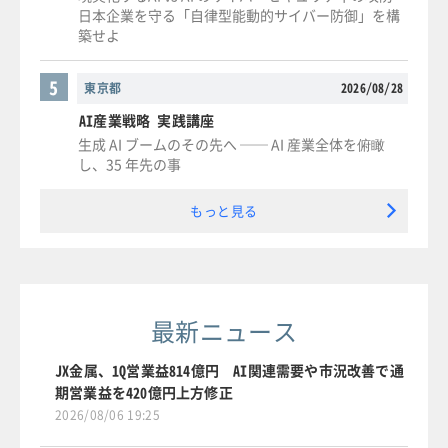
日本企業を守る「自律型能動的サイバー防御」を構
築せよ
5
東京都
2026/08/28
AI産業戦略 実践講座
生成 AI ブームのその先へ ── AI 産業全体を俯瞰
し、35 年先の事
もっと見る
最新ニュース
JX金属、1Q営業益814億円 AI関連需要や市況改善で通
期営業益を420億円上方修正
2026/08/06 19:25