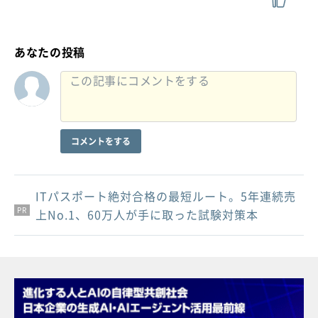
あなたの投稿
コメントをする
ITパスポート絶対合格の最短ルート。5年連続売
PR
PR
PR
上No.1、60万人が手に取った試験対策本