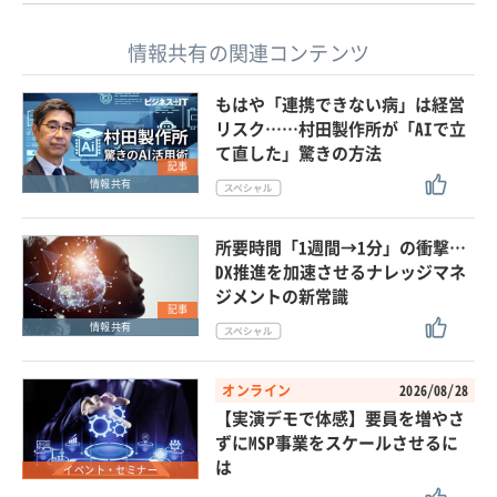
情報共有の関連コンテンツ
もはや「連携できない病」は経営
リスク……村田製作所が「AIで立
て直した」驚きの方法
記事
情報共有
所要時間「1週間→1分」の衝撃…
DX推進を加速させるナレッジマネ
ジメントの新常識
記事
情報共有
オンライン
2026/08/28
【実演デモで体感】要員を増やさ
ずにMSP事業をスケールさせるに
は
イベント・セミナー