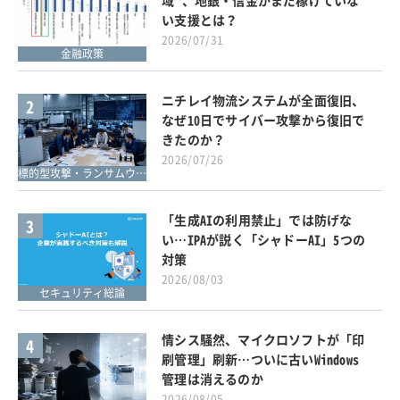
い支援とは？
2026/07/31
金融政策
ニチレイ物流システムが全面復旧、
2
なぜ10日でサイバー攻撃から復旧で
きたのか？
2026/07/26
標的型攻撃・ランサムウェア対策
「生成AIの利用禁止」では防げな
3
い…IPAが説く「シャドーAI」5つの
対策
2026/08/03
セキュリティ総論
情シス騒然、マイクロソフトが「印
4
刷管理」刷新…ついに古いWindows
管理は消えるのか
2026/08/05