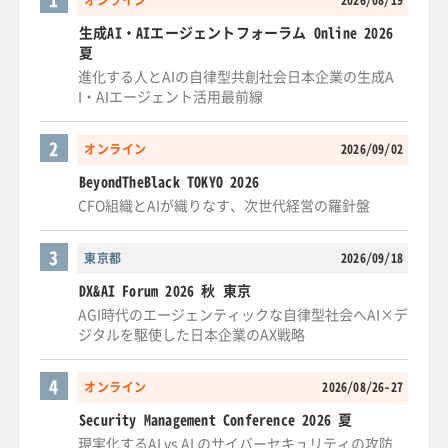
オンライン
2026/08/19
生成AI・AIエージェントフォーラム Online 2026
夏
進化する人とAIの自律型共創社会日本企業の生成A
I・AIエージェント活用最前線
2
オンライン
2026/09/02
BeyondTheBlack TOKYO 2026
CFO組織とAIが織りなす、次世代経営の羅針盤
3
東京都
2026/09/18
DX&AI Forum 2026 秋 東京
AGI時代のエージェンティックな自律型社会へAI×デ
ジタルを駆使した日本企業のAX戦略
4
オンライン
2026/08/26-27
Security Management Conference 2026 夏
現実化するAI vs AI のサイバーセキュリティの攻防