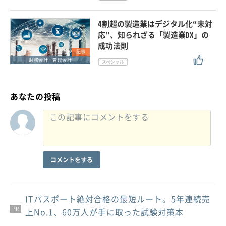
4割超の製造業はデジタル化“未対
応”、知られざる「製造業DX」の
成功法則
記事
財務会計・管理会計
あなたの投稿
コメントをする
ITパスポート絶対合格の最短ルート。5年連続売
PR
PR
PR
上No.1、60万人が手に取った試験対策本