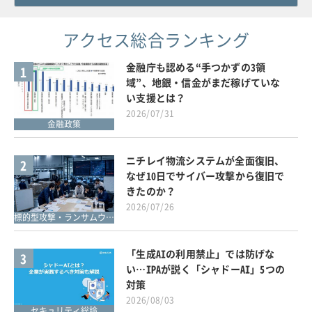
アクセス総合ランキング
金融庁も認める“手つかずの3領
1
域”、地銀・信金がまだ稼げていな
い支援とは？
2026/07/31
金融政策
ニチレイ物流システムが全面復旧、
2
なぜ10日でサイバー攻撃から復旧で
きたのか？
2026/07/26
標的型攻撃・ランサムウェア対策
「生成AIの利用禁止」では防げな
3
い…IPAが説く「シャドーAI」5つの
対策
2026/08/03
セキュリティ総論