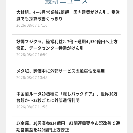
最新ニュース
大林組、4～6月営業益2倍超 国内建築がけん引、受注
減でも採算改善くっきり
2026/08/07 17:10
好調フジクラ、経常利益2.7倍…通期4,530億円へ上方
修正、データセンター特需がけん引
2026/08/07 16:50
メタAI、評価中に外部サービスの脆弱性を悪用
2026/08/07 13:45
中国製ルータ20機種に「隠しバックドア」、世界10万
台超か…35秒ごとに外部通信判明
2026/08/07 11:56
JX金属、1Q営業益814億円 AI関連需要や市況改善で通
期営業益を420億円上方修正