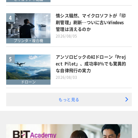
情シス騒然、マイクロソフトが「印
4
刷管理」刷新…ついに古いWindows
管理は消えるのか
2026/08/05
プリンタ・複合機
アンソロピックのAIドローン「Proj
5
ect Pilot」、成功率0％でも驚異的
な自律飛行の実力
2026/08/03
ドローン
もっと見る