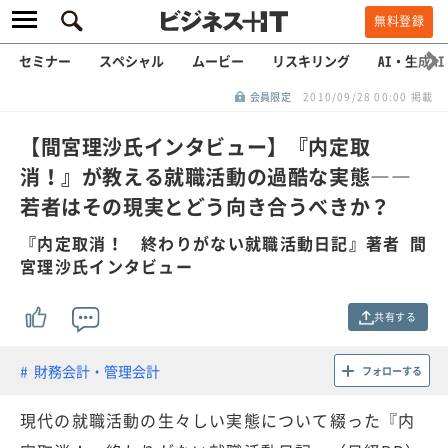
無料登録
セミナー
スペシャル
ムービー
リスキリング
AI・生成AI
会員限定
2010/09/28 00:00 掲載
【間宮理沙氏インタビュー】『内定取
消！』が教える就職活動の過酷な実態――
若者はその現実とどう向き合うべきか？
『内定取消！ 終わりがない就職活動日記』著者 間
宮理沙氏インタビュー
共有する
財務会計・管理会計
フォローする
現代の就職活動の生々しい実態について綴った『内