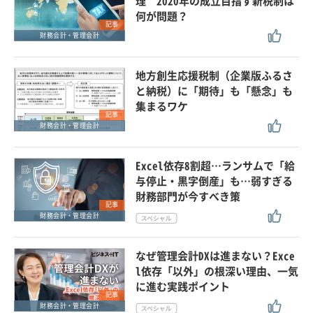
理 2020年の成立目指す新税制は
何が問題？
記事
財務会計・管理会計
地方創生応援税制（企業版ふるさ
と納税）に「期待」も「懸念」も
集まるワケ
記事
財務会計・管理会計
Excel依存8割超…ランサムで「給
与停止・黒字倒産」も…弱すぎる
財務部門が今すべき策
記事
財務会計・管理会計
なぜ管理会計DXは進まない？Exce
l依存「以外」の根深い理由、一気
に進む実践ポイント
記事
財務会計・管理会計