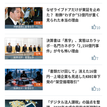
なぜライブドアだけが東証を止め
た？ 粉飾“わずか”53億円が重く
見られた本当の理由
記事
10
財務会計・管理会計
決算書は「黒字」、実態はカラッ
ポ…名門カネボウ「2,150億円事
件」が今も怖い理由
記事
7
財務会計・管理会計
「書類だけ回して」消えた16億
円…上場企業も見逃したKDDI傘下
発の“架空循環取引”
記事
10
財務会計・管理会計
「デジタル法人課税」の論点を整