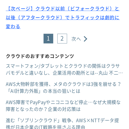
【次ページ】クラウド以前（ビフォークラウド）と
以後（アフタークラウド）でトラフィックは劇的に
変わる
1
2
次へ
クラウドのおすすめコンテンツ
スマートフォン/タブレットとクラウドの関係はクラサ
バモデルと違いなし、企業活用の勘所とは--丸山 不二…
AWS大物幹部を獲得、メタのクラウドは3強を崩せる？
「AI計算力外販」の本当の狙いとは
AWS障害でPayPayやニコニコなど停止…なぜ大規模な
障害となったのか？企業の対応策は
進む「ソブリンクラウド」戦争、AWS×NTTデータ提
携が日本企業のIT戦略を揺さぶる理由