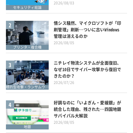
2026/08/03
セキュリティ総論
情シス騒然、マイクロソフトが「印
2
刷管理」刷新…ついに古いWindows
管理は消えるのか
2026/08/05
プリンタ・複合機
ニチレイ物流システムが全面復旧、
3
なぜ10日でサイバー攻撃から復旧で
きたのか？
2026/07/26
標的型攻撃・ランサムウェア対策
好調なのに「いよぎん・愛媛銀」が
4
統合した理由、残された…四国地銀
サバイバル大解説
2026/08/05
地銀