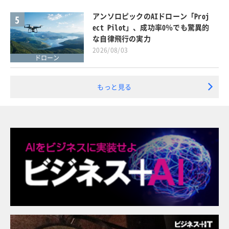
アンソロピックのAIドローン「Proj
5
ect Pilot」、成功率0％でも驚異的
な自律飛行の実力
2026/08/03
ドローン
もっと見る