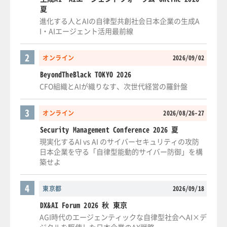
夏
進化する人とAIの自律型共創社会日本企業の生成A
I・AIエージェント活用最前線
2
オンライン
2026/09/02
BeyondTheBlack TOKYO 2026
CFO組織とAIが織りなす、次世代経営の羅針盤
3
オンライン
2026/08/26-27
Security Management Conference 2026 夏
現実化するAI vs AI のサイバーセキュリティの攻防
日本企業を守る「自律型能動的サイバー防御」を構
築せよ
4
東京都
2026/09/18
DX&AI Forum 2026 秋 東京
AGI時代のエージェンティックな自律型社会へAI×デ
ジタルを駆使した日本企業のAX戦略