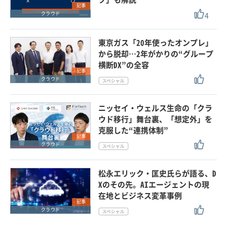
記事
4
クラウド
東京ガス「20年使ったオンプレ」
から脱却…2年がかりの“グループ
横断DX”の全容
記事
クラウド
ニッセイ・ウェルス生命の「クラ
ウド移行」舞台裏、「想定外」を
克服した“連携体制”
記事
クラウド
松永エリック・匡史氏らが語る、D
Xのその先。AIエージェントの現
在地とビジネス変革事例
記事
クラウド