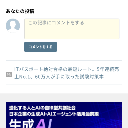
あなたの投稿
コメントをする
ITパスポート絶対合格の最短ルート。5年連続売
PR
PR
PR
上No.1、60万人が手に取った試験対策本