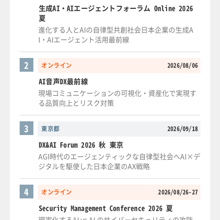
生成AI・AIエージェントフォーラム Online 2026
夏
進化する人とAIの自律型共創社会日本企業の生成A
I・AIエージェント活用最前線
2
オンライン
2026/08/06
AI音声DX最前線
現場コミュニケーションの可視化・資産化で実現す
る品質向上とリスク対策
3
東京都
2026/09/18
DX&AI Forum 2026 秋 東京
AGI時代のエージェンティックな自律型社会へAI×デ
ジタルを駆使した日本企業のAX戦略
4
オンライン
2026/08/26-27
Security Management Conference 2026 夏
現実化するAI vs AI のサイバーセキュリティの攻防