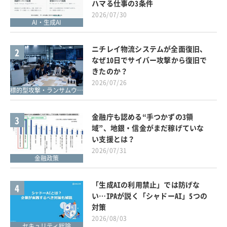
ハマる仕事の3条件
2026/07/30
AI・生成AI
ニチレイ物流システムが全面復旧、
2
なぜ10日でサイバー攻撃から復旧で
きたのか？
2026/07/26
標的型攻撃・ランサムウェア対策
金融庁も認める“手つかずの3領
3
域”、地銀・信金がまだ稼げていな
い支援とは？
2026/07/31
金融政策
「生成AIの利用禁止」では防げな
4
い…IPAが説く「シャドーAI」5つの
対策
2026/08/03
セキュリティ総論