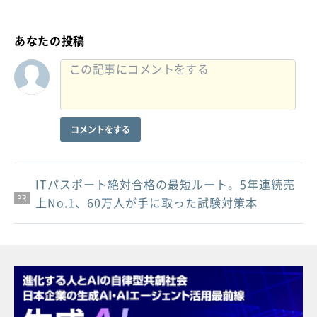
あなたの投稿
コメントをする
ITパスポート絶対合格の最短ルート。5年連続売
PR
PR
PR
上No.1、60万人が手に取った試験対策本