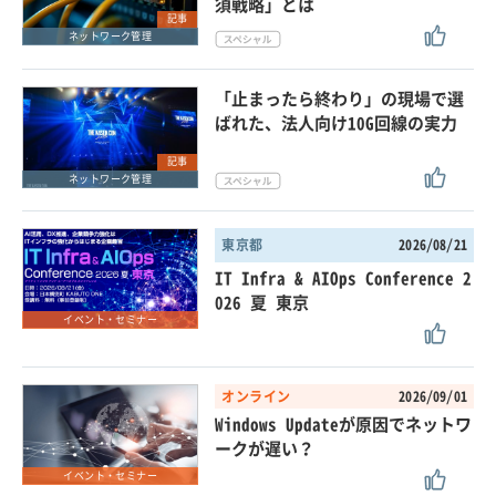
須戦略」とは
記事
ネットワーク管理
「止まったら終わり」の現場で選
ばれた、法人向け10G回線の実力
記事
ネットワーク管理
東京都
2026/08/21
IT Infra & AIOps Conference 2
026 夏 東京
イベント・セミナー
オンライン
2026/09/01
Windows Updateが原因でネットワ
ークが遅い？
イベント・セミナー