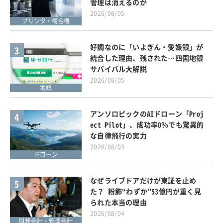
管理は消えるのか
2026/08/05
プリンタ・複合機
好調なのに「いよぎん・愛媛銀」が
3
統合した理由、残された…四国地銀
サバイバル大解説
2026/08/05
地銀
アンソロピックのAIドローン「Proj
4
ect Pilot」、成功率0％でも驚異的
な自律飛行の実力
2026/08/03
ドローン
なぜライブドアだけが東証を止め
5
た？ 粉飾“わずか”53億円が重く見
られた本当の理由
2026/08/04
財務会計・管理会計