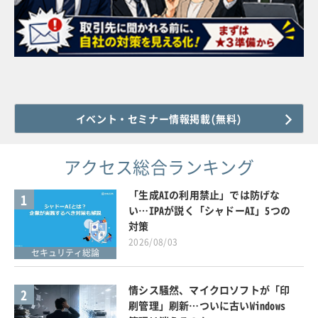
イベント・セミナー情報掲載(無料)
アクセス総合ランキング
「生成AIの利用禁止」では防げな
1
い…IPAが説く「シャドーAI」5つの
対策
2026/08/03
セキュリティ総論
情シス騒然、マイクロソフトが「印
2
刷管理」刷新…ついに古いWindows