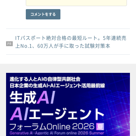
コメントをする
ITパスポート絶対合格の最短ルート。5年連続売
PR
PR
PR
上No.1、60万人が手に取った試験対策本