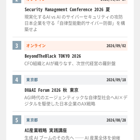
Security Management Conference 2026 夏
現実化するAI vs AI のサイバーセキュリティの攻防
日本企業を守る「自律型能動的サイバー防御」を構
築せよ
3
オンライン
2026/09/02
BeyondTheBlack TOKYO 2026
CFO組織とAIが織りなす、次世代経営の羅針盤
4
東京都
2026/09/18
DX&AI Forum 2026 秋 東京
AGI時代のエージェンティックな自律型社会へAI×デ
ジタルを駆使した日本企業のAX戦略
5
東京都
2026/08/28
AI産業戦略 実践講座
生成 AI ブームのその先へ ── AI 産業全体を俯瞰