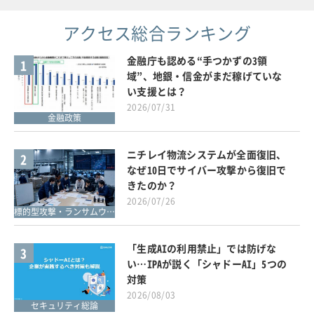
アクセス総合ランキング
金融庁も認める“手つかずの3領
1
域”、地銀・信金がまだ稼げていな
い支援とは？
2026/07/31
金融政策
ニチレイ物流システムが全面復旧、
2
なぜ10日でサイバー攻撃から復旧で
きたのか？
2026/07/26
標的型攻撃・ランサムウェア対策
「生成AIの利用禁止」では防げな
3
い…IPAが説く「シャドーAI」5つの
対策
2026/08/03
セキュリティ総論