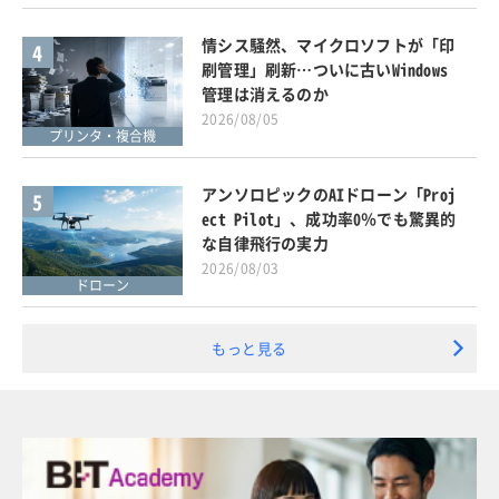
情シス騒然、マイクロソフトが「印
4
刷管理」刷新…ついに古いWindows
管理は消えるのか
2026/08/05
プリンタ・複合機
アンソロピックのAIドローン「Proj
5
ect Pilot」、成功率0％でも驚異的
な自律飛行の実力
2026/08/03
ドローン
もっと見る