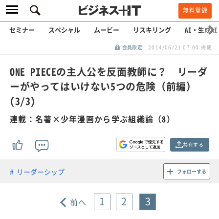
無料登録
セミナー
スペシャル
ムービー
リスキリング
AI・生成AI
会員限定
2014/06/21 07:00 掲載
ONE PIECEの主人公を反面教師に？ リーダ
ーがやってはいけない5つの危険（前編）
(3/3)
連載：名著×少年漫画から学ぶ組織論（8）
共有する
リーダーシップ
フォローする
1
2
3
前へ