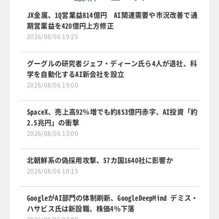
JX金属、1Q営業益814億円 AI関連需要や市況改善で通
期営業益を420億円上方修正
2026/08/06 19:25
グーグルの研究者ジェフ・ディーン氏ら4人が退社、科
学を自動化するAI新会社を設立
2026/08/06 19:00
SpaceX、売上高92％増でも約853億円赤字、AI投資「約
2.5兆円」の衝撃
2026/08/06 13:00
北朝鮮系の偽採用攻撃、57カ国1640社に影響か
2026/08/06 10:15
GoogleがAI部門の体制刷新、GoogleDeepMind デミス・
ハサビス氏は新設職、株価4％下落