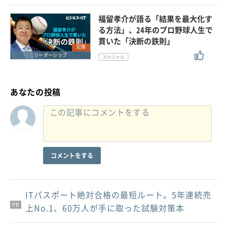
福留孝介が語る「結果を最大化す
る方法」、24年のプロ野球人生で
貫いた「決断の鉄則」
記事
リーダーシップ
あなたの投稿
コメントをする
ITパスポート絶対合格の最短ルート。5年連続売
PR
PR
PR
上No.1、60万人が手に取った試験対策本