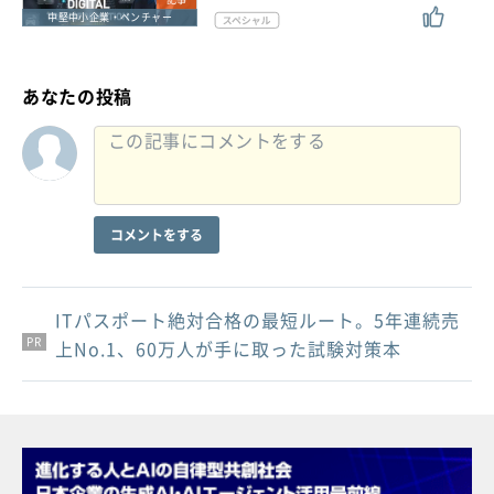
中堅中小企業・ベンチャー
あなたの投稿
コメントをする
ITパスポート絶対合格の最短ルート。5年連続売
PR
PR
PR
上No.1、60万人が手に取った試験対策本