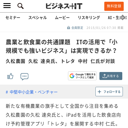
無料登録
セミナー
スペシャル
ムービー
リスキリング
AI・生成AI
会員限定
2015/01/26 07:30 掲載
農業と飲食業の共通課題 ITの活用で「小
規模でも強いビジネス」は実現できるか？
久松農園 久松 達央氏、トレタ 中村 仁氏が対談
共有する
中堅中小企業・ベンチャー
フォローする
新たな有機農業の旗手として全国から注目を集める
久松農園の久松 達央氏と、iPadを活用した飲食店向
け予約管理アプリ「トレタ」を展開する中村 仁氏。