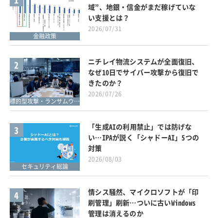
域”、地銀・信金がまだ稼げていな
い支援とは？
2026/07/31
金融政策
ニチレイ物流システムが全面復旧、
2
なぜ10日でサイバー攻撃から復旧で
きたのか？
2026/07/26
標的型攻撃・ランサムウェア対策
「生成AIの利用禁止」では防げな
3
い…IPAが説く「シャドーAI」5つの
対策
2026/08/03
セキュリティ総論
情シス騒然、マイクロソフトが「印
4
刷管理」刷新…ついに古いWindows
管理は消えるのか