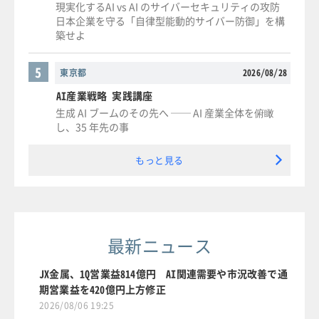
現実化するAI vs AI のサイバーセキュリティの攻防
日本企業を守る「自律型能動的サイバー防御」を構
築せよ
5
東京都
2026/08/28
AI産業戦略 実践講座
生成 AI ブームのその先へ ── AI 産業全体を俯瞰
し、35 年先の事
もっと見る
最新ニュース
JX金属、1Q営業益814億円 AI関連需要や市況改善で通
期営業益を420億円上方修正
2026/08/06 19:25