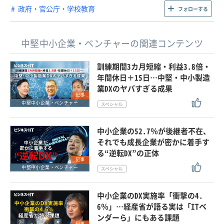
政府・官公庁・学校教育
フォローする
中堅中小企業・ベンチャーの関連コンテンツ
訓練期間3カ月短縮・利益3.8倍・
年間休日＋15日…中堅・中小製造
業DXのヤバすぎる成果
記事
中堅中小企業・ベンチャー
中小企業の52.7％が後継者不在、
それでも成長企業が密かに着手す
る“逆転DX”の正体
記事
中堅中小企業・ベンチャー
中小企業のDX実施率「衝撃の4.
6％」…経産省が語る実は「ITベ
ンダーら」にもある課題
記事