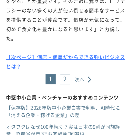
をやることが重要です。そのために我々は、ITリテ
ラシーのない多くの人が使い倒せる簡単なサービス
を提供することが使命です。個店が元気になって、
初めて食文化も豊かになると思います」と力説し
た。
【次ページ】個店・個農だからできる強いビジネス
とは？
1
2
次へ
中堅中小企業・ベンチャーのおすすめコンテンツ
【保存版】2026年版中小企業白書で判明、AI時代に
「消える企業・稼げる企業」の差
オタフクはなぜ100年続く？実は日本の9割が同族経
営、経産省が示す“お家騒動”回避術