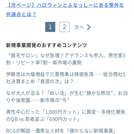
【次ページ】ハロウィンとふなっしーにある意外な
共通点とは？
1
2
次へ
新規事業開発のおすすめコンテンツ
「眉毛サロン」なぜ急増？アデランスも参入、男性客3
割・リピート率7割…新市場の裏側
伊藤忠は大幅増益で三菱商事は株価急落──総合商社5
社決算まとめ「資源の次」は？
なぜ大人が沼る？「ぬい活」が生む“静かな熱狂”、お泊
りや保育園……新市場の“今”
男性中心だった「1,000円カット」に異変…多様化勝負
のQB vs 若者並ぶ「690円カット」
BCGが解説…優秀な人材を「儲からない新規事業」