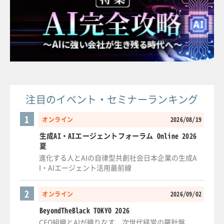
注目のイベント・セミナーランキング
1
オンライン
2026/08/19
生成AI・AIエージェントフォーラム Online 2026
夏
進化する人とAIの自律型共創社会日本企業の生成A
I・AIエージェント活用最前線
2
オンライン
2026/09/02
BeyondTheBlack TOKYO 2026
CFO組織とAIが織りなす、次世代経営の羅針盤