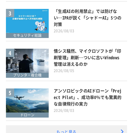
「生成AIの利用禁止」では防げな
3
い…IPAが説く「シャドーAI」5つの
対策
2026/08/03
セキュリティ総論
情シス騒然、マイクロソフトが「印
4
刷管理」刷新…ついに古いWindows
管理は消えるのか
2026/08/05
プリンタ・複合機
アンソロピックのAIドローン「Proj
5
ect Pilot」、成功率0％でも驚異的
な自律飛行の実力
2026/08/03
ドローン
もっと見る