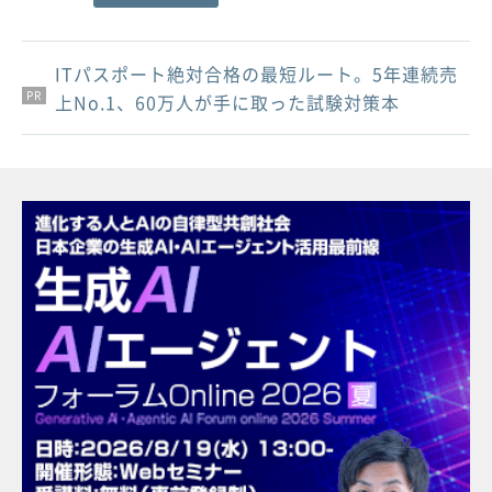
ITパスポート絶対合格の最短ルート。5年連続売
PR
PR
PR
上No.1、60万人が手に取った試験対策本