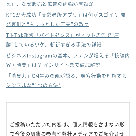
え」、なぜ販売と広告の両輪が有効か
KFCが大成功「高齢者版アプリ」は何がスゴイ？ 開
発裏側と“ちょっとした工夫”の数々
TikTok運営「バイトダンス」がネット広告で“圧
勝”しているワケ。斬新すぎる手法の詳細
ビジネスInstagramの基本、ファンが増える「投稿内
容・時間」は？ インサイトまで徹底解説
「消臭力」CM生みの親が語る、顧客行動を理解する
シンプルな“1つの方法”
ご投稿いただいた内容は、個人情報を含まない形
で今後の編集の参考や弊社メディアでご紹介させ