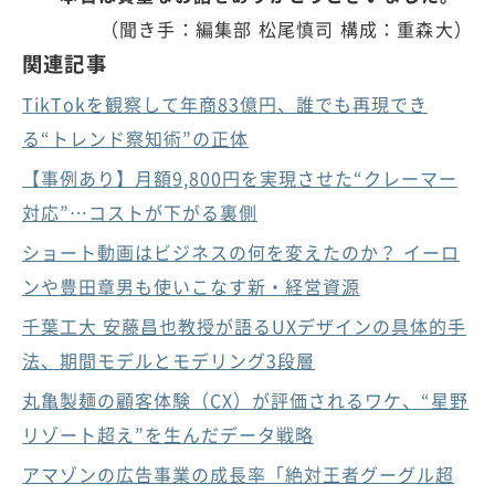
（聞き手：編集部 松尾慎司 構成：重森大）
関連記事
TikTokを観察して年商83億円、誰でも再現でき
る“トレンド察知術”の正体
【事例あり】月額9,800円を実現させた“クレーマー
対応”…コストが下がる裏側
ショート動画はビジネスの何を変えたのか？ イーロ
ンや豊田章男も使いこなす新・経営資源
千葉工大 安藤昌也教授が語るUXデザインの具体的手
法、期間モデルとモデリング3段層
丸亀製麺の顧客体験（CX）が評価されるワケ、“星野
リゾート超え”を生んだデータ戦略
アマゾンの広告事業の成長率「絶対王者グーグル超