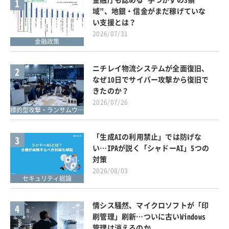
1
域”、地銀・信金がまだ稼げていな
い支援とは？
2026/07/31
金融政策
ニチレイ物流システムが全面復旧、
2
なぜ10日でサイバー攻撃から復旧で
きたのか？
2026/07/26
標的型攻撃・ランサムウェア対策
「生成AIの利用禁止」では防げな
3
い…IPAが説く「シャドーAI」5つの
対策
2026/08/03
セキュリティ総論
情シス騒然、マイクロソフトが「印
4
刷管理」刷新…ついに古いWindows
管理は消えるのか