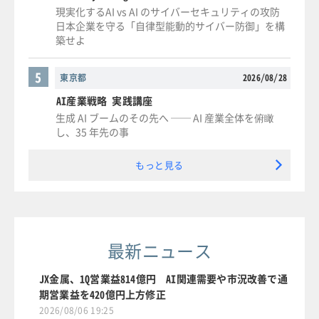
現実化するAI vs AI のサイバーセキュリティの攻防
日本企業を守る「自律型能動的サイバー防御」を構
築せよ
5
東京都
2026/08/28
AI産業戦略 実践講座
生成 AI ブームのその先へ ── AI 産業全体を俯瞰
し、35 年先の事
もっと見る
最新ニュース
JX金属、1Q営業益814億円 AI関連需要や市況改善で通
期営業益を420億円上方修正
2026/08/06 19:25