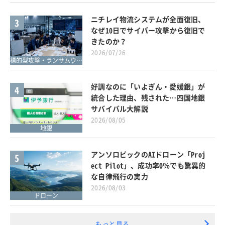
ニチレイ物流システムが全面復旧、
3
なぜ10日でサイバー攻撃から復旧で
きたのか？
2026/07/26
標的型攻撃・ランサムウェア対策
好調なのに「いよぎん・愛媛銀」が
4
統合した理由、残された…四国地銀
サバイバル大解説
2026/08/05
地銀
アンソロピックのAIドローン「Proj
5
ect Pilot」、成功率0％でも驚異的
な自律飛行の実力
2026/08/03
ドローン
もっと見る