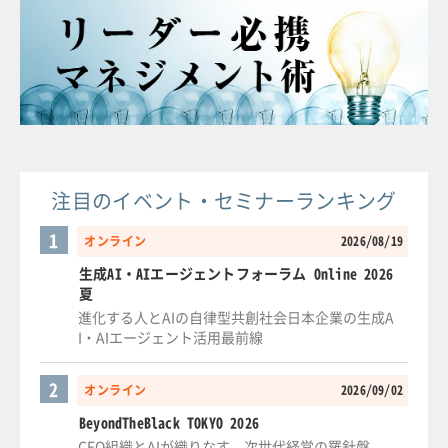
注目のイベント・セミナーランキング
1
オンライン
2026/08/19
生成AI・AIエージェントフォーラム Online 2026
夏
進化する人とAIの自律型共創社会日本企業の生成A
I・AIエージェント活用最前線
2
オンライン
2026/09/02
BeyondTheBlack TOKYO 2026
CFO組織とAIが織りなす、次世代経営の羅針盤