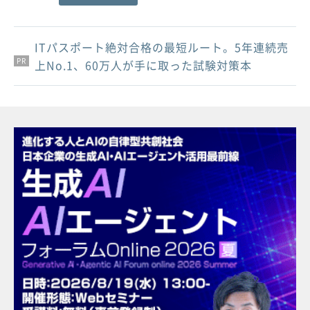
ITパスポート絶対合格の最短ルート。5年連続売
PR
PR
PR
上No.1、60万人が手に取った試験対策本