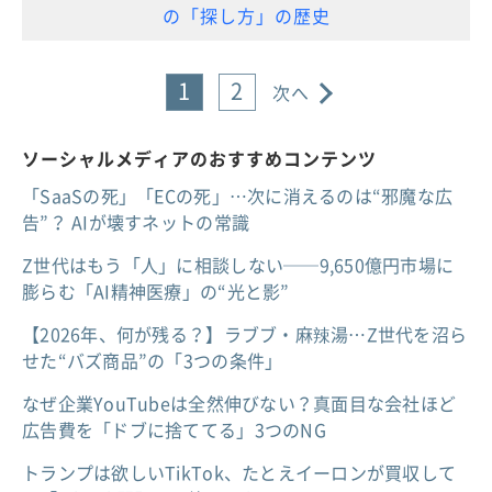
の「探し方」の歴史
1
2
次へ
ソーシャルメディアのおすすめコンテンツ
「SaaSの死」「ECの死」…次に消えるのは“邪魔な広
告”？ AIが壊すネットの常識
Z世代はもう「人」に相談しない──9,650億円市場に
膨らむ「AI精神医療」の“光と影”
【2026年、何が残る？】ラブブ・麻辣湯…Z世代を沼ら
せた“バズ商品”の「3つの条件」
なぜ企業YouTubeは全然伸びない？真面目な会社ほど
広告費を「ドブに捨ててる」3つのNG
トランプは欲しいTikTok、たとえイーロンが買収して