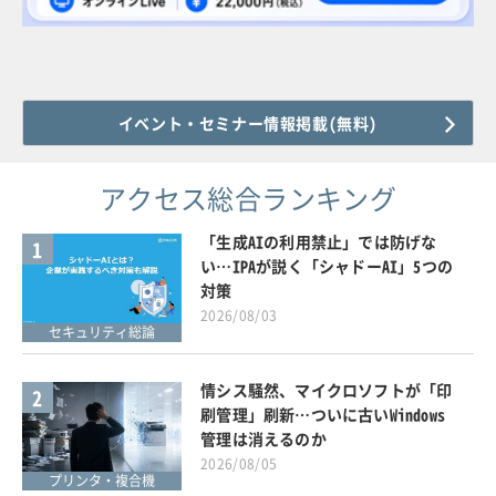
イベント・セミナー情報掲載(無料)
アクセス総合ランキング
「生成AIの利用禁止」では防げな
1
い…IPAが説く「シャドーAI」5つの
対策
2026/08/03
セキュリティ総論
情シス騒然、マイクロソフトが「印
2
刷管理」刷新…ついに古いWindows
管理は消えるのか
2026/08/05
プリンタ・複合機