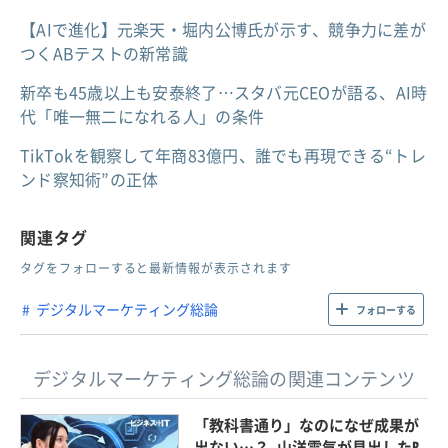
【AIで進化】元楽天・堀内公博氏が示す、競争力に差が
つくABテストの新常識
新卒も45歳以上も安泰終了…スタバ元CEOが語る、AI時
代「唯一無二になれる人」の条件
TikTokを観察して年商83億円、誰でも再現できる“トレ
ンド察知術”の正体
関連タグ
タグをフォローすると最新情報が表示されます
デジタルマーケティング総論
フォローする
デジタルマーケティング総論の関連コンテンツ
「教科書通り」なのになぜ成果が
出ない…？ 山洋電気が見出したB