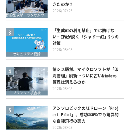
きたのか？
2026/07/26
標的型攻撃・ランサムウェア対策
「生成AIの利用禁止」では防げな
3
い…IPAが説く「シャドーAI」5つの
対策
2026/08/03
セキュリティ総論
情シス騒然、マイクロソフトが「印
4
刷管理」刷新…ついに古いWindows
管理は消えるのか
2026/08/05
プリンタ・複合機
アンソロピックのAIドローン「Proj
5
ect Pilot」、成功率0％でも驚異的
な自律飛行の実力
2026/08/03