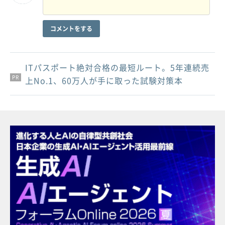
コメントをする
ITパスポート絶対合格の最短ルート。5年連続売
PR
PR
PR
上No.1、60万人が手に取った試験対策本