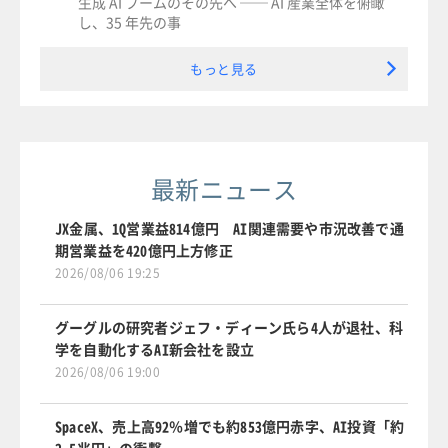
生成 AI ブームのその先へ ── AI 産業全体を俯瞰
し、35 年先の事
もっと見る
最新ニュース
JX金属、1Q営業益814億円 AI関連需要や市況改善で通
期営業益を420億円上方修正
2026/08/06 19:25
グーグルの研究者ジェフ・ディーン氏ら4人が退社、科
学を自動化するAI新会社を設立
2026/08/06 19:00
SpaceX、売上高92％増でも約853億円赤字、AI投資「約