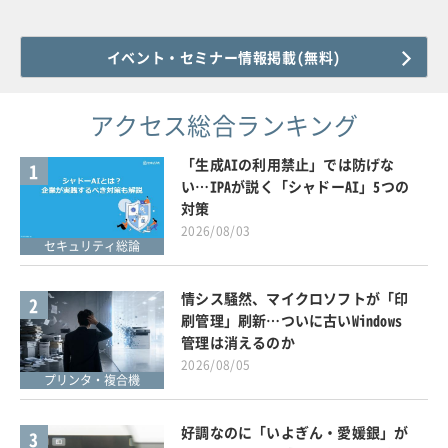
イベント・セミナー情報掲載(無料)
アクセス総合ランキング
「生成AIの利用禁止」では防げな
1
い…IPAが説く「シャドーAI」5つの
対策
2026/08/03
セキュリティ総論
情シス騒然、マイクロソフトが「印
2
刷管理」刷新…ついに古いWindows
管理は消えるのか
2026/08/05
プリンタ・複合機
好調なのに「いよぎん・愛媛銀」が
3