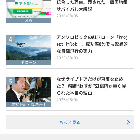
統合した理由、残された…四国地銀
サバイバル大解説
2026/08/05
地銀
アンソロピックのAIドローン「Proj
4
ect Pilot」、成功率0％でも驚異的
な自律飛行の実力
2026/08/03
ドローン
なぜライブドアだけが東証を止め
5
た？ 粉飾“わずか”53億円が重く見
られた本当の理由
2026/08/04
財務会計・管理会計
もっと見る