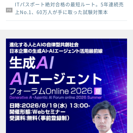
ITパスポート絶対合格の最短ルート。5年連続売
PR
PR
PR
上No.1、60万人が手に取った試験対策本