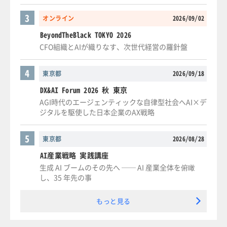
3
オンライン
2026/09/02
BeyondTheBlack TOKYO 2026
CFO組織とAIが織りなす、次世代経営の羅針盤
4
東京都
2026/09/18
DX&AI Forum 2026 秋 東京
AGI時代のエージェンティックな自律型社会へAI×デ
ジタルを駆使した日本企業のAX戦略
5
東京都
2026/08/28
AI産業戦略 実践講座
生成 AI ブームのその先へ ── AI 産業全体を俯瞰
し、35 年先の事
もっと見る