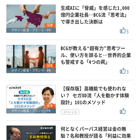
生成AIに「脅威」を感じた1,000
億円企業社長…BCG流「思考法」
で導き出した決断は
記事
5
デザイン経営・ブランド・PR
BCGが教える“超有力”思考ツー
ル、使い方を誤ると…世界的企業
も警戒する「4つの罠」
記事
3
デザイン経営・ブランド・PR
【保存版】高機能でも使われな
い？ セガXD流「人を動かす体験
設計」101のメソッド
記事
デザイン経営・ブランド・PR
何となくパーパス経営は金の無
駄？名和教授が語る「利益に効果