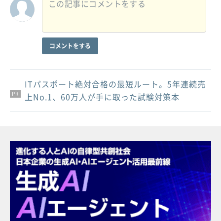
コメントをする
ITパスポート絶対合格の最短ルート。5年連続売
PR
PR
PR
上No.1、60万人が手に取った試験対策本