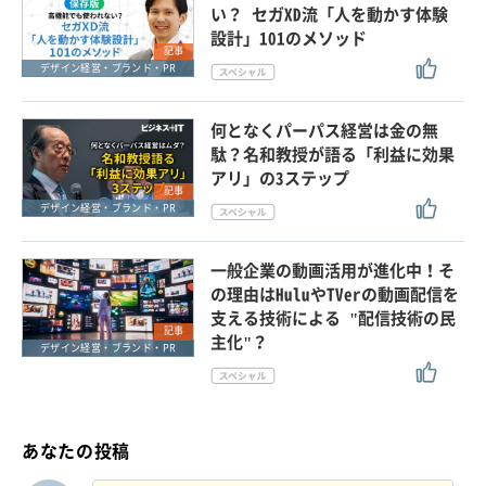
い？ セガXD流「人を動かす体験
設計」101のメソッド
記事
デザイン経営・ブランド・PR
何となくパーパス経営は金の無
駄？名和教授が語る「利益に効果
アリ」の3ステップ
記事
デザイン経営・ブランド・PR
一般企業の動画活用が進化中！そ
の理由はHuluやTVerの動画配信を
支える技術による "配信技術の民
記事
主化"？
デザイン経営・ブランド・PR
あなたの投稿