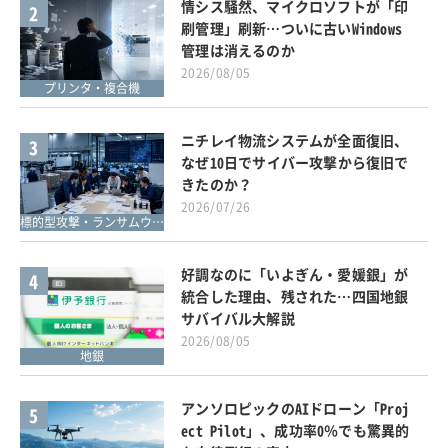
情シス騒然、マイクロソフトが「印
2
刷管理」刷新…ついに古いWindows
管理は消えるのか
2026/08/05
プリンタ・複合機
ニチレイ物流システムが全面復旧、
3
なぜ10日でサイバー攻撃から復旧で
きたのか？
2026/07/26
標的型攻撃・ランサムウェア対策
好調なのに「いよぎん・愛媛銀」が
4
統合した理由、残された…四国地銀
サバイバル大解説
2026/08/05
地銀
アンソロピックのAIドローン「Proj
5
ect Pilot」、成功率0％でも驚異的