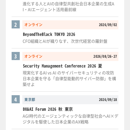
進化する人とAIの自律型共創社会日本企業の生成A
I・AIエージェント活用最前線
2
オンライン
2026/09/02
BeyondTheBlack TOKYO 2026
CFO組織とAIが織りなす、次世代経営の羅針盤
3
オンライン
2026/08/26-27
Security Management Conference 2026 夏
現実化するAI vs AI のサイバーセキュリティの攻防
日本企業を守る「自律型能動的サイバー防御」を構
築せよ
4
東京都
2026/09/18
DX&AI Forum 2026 秋 東京
AGI時代のエージェンティックな自律型社会へAI×デ
ジタルを駆使した日本企業のAX戦略