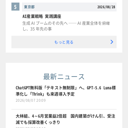
5
東京都
2026/08/28
AI産業戦略 実践講座
生成 AI ブームのその先へ ── AI 産業全体を俯瞰
し、35 年先の事
もっと見る
最新ニュース
ChatGPT無料版「テキスト無制限」へ、GPT-5.6 Luna標
準化し「Think」も来週導入予定
2026/08/07 20:09
大林組、4～6月営業益2倍超 国内建築がけん引、受注
減でも採算改善くっきり