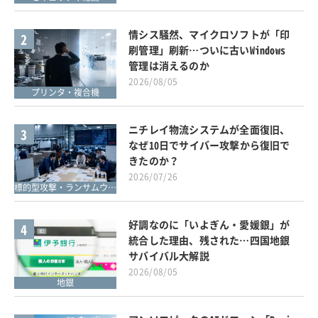
情シス騒然、マイクロソフトが「印
2
刷管理」刷新…ついに古いWindows
管理は消えるのか
2026/08/05
プリンタ・複合機
ニチレイ物流システムが全面復旧、
3
なぜ10日でサイバー攻撃から復旧で
きたのか？
2026/07/26
標的型攻撃・ランサムウェア対策
好調なのに「いよぎん・愛媛銀」が
4
統合した理由、残された…四国地銀
サバイバル大解説
2026/08/05
地銀