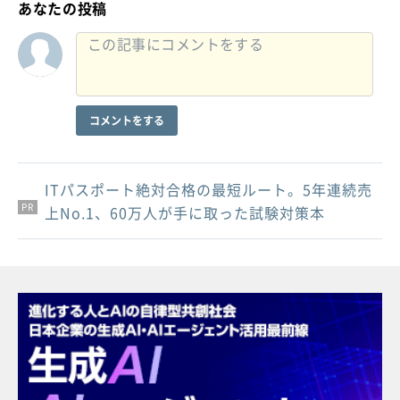
あなたの投稿
コメントをする
ITパスポート絶対合格の最短ルート。5年連続売
PR
PR
PR
上No.1、60万人が手に取った試験対策本