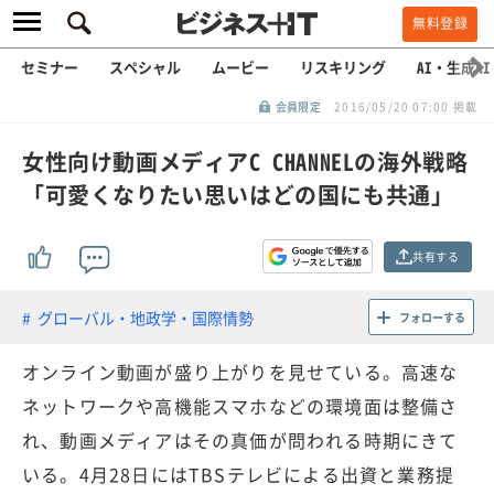
無料登録
セミナー
スペシャル
ムービー
リスキリング
AI・生成AI
会員限定
2016/05/20 07:00 掲載
女性向け動画メディアC CHANNELの海外戦略
「可愛くなりたい思いはどの国にも共通」
共有する
グローバル・地政学・国際情勢
フォローする
オンライン動画が盛り上がりを見せている。高速な
ネットワークや高機能スマホなどの環境面は整備さ
れ、動画メディアはその真価が問われる時期にきて
いる。4月28日にはTBSテレビによる出資と業務提