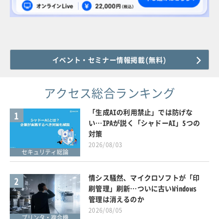
イベント・セミナー情報掲載(無料)
アクセス総合ランキング
「生成AIの利用禁止」では防げな
1
い…IPAが説く「シャドーAI」5つの
対策
2026/08/03
セキュリティ総論
情シス騒然、マイクロソフトが「印
2
刷管理」刷新…ついに古いWindows
管理は消えるのか
2026/08/05
プリンタ・複合機