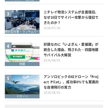
ニチレイ物流システムが全面復旧、
3
なぜ10日でサイバー攻撃から復旧で
きたのか？
2026/07/26
標的型攻撃・ランサムウェア対策
好調なのに「いよぎん・愛媛銀」が
4
統合した理由、残された…四国地銀
サバイバル大解説
2026/08/05
地銀
アンソロピックのAIドローン「Proj
5
ect Pilot」、成功率0％でも驚異的
な自律飛行の実力
2026/08/03
ドローン