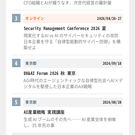
CFO組織とAIが織りなす、次世代経営の羅針盤
3
オンライン
2026/08/26-27
Security Management Conference 2026 夏
現実化するAI vs AI のサイバーセキュリティの攻防
日本企業を守る「自律型能動的サイバー防御」を構
築せよ
4
東京都
2026/09/18
DX&AI Forum 2026 秋 東京
AGI時代のエージェンティックな自律型社会へAI×デ
ジタルを駆使した日本企業のAX戦略
5
東京都
2026/08/28
AI産業戦略 実践講座
生成 AI ブームのその先へ ── AI 産業全体を俯瞰
し、35 年先の事