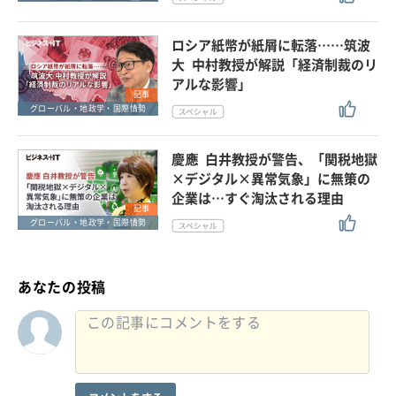
ロシア紙幣が紙屑に転落……筑波
大 中村教授が解説「経済制裁のリ
アルな影響」
記事
グローバル・地政学・国際情勢
慶應 白井教授が警告、「関税地獄
×デジタル×異常気象」に無策の
企業は…すぐ淘汰される理由
記事
グローバル・地政学・国際情勢
あなたの投稿