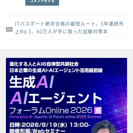
コメントをする
ITパスポート絶対合格の最短ルート。5年連続売
PR
PR
PR
上No.1、60万人が手に取った試験対策本