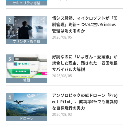
セキュリティ総論
情シス騒然、マイクロソフトが「印
2
刷管理」刷新…ついに古いWindows
管理は消えるのか
2026/08/05
プリンタ・複合機
好調なのに「いよぎん・愛媛銀」が
3
統合した理由、残された…四国地銀
サバイバル大解説
2026/08/05
地銀
アンソロピックのAIドローン「Proj
4
ect Pilot」、成功率0％でも驚異的
な自律飛行の実力
2026/08/03
ドローン