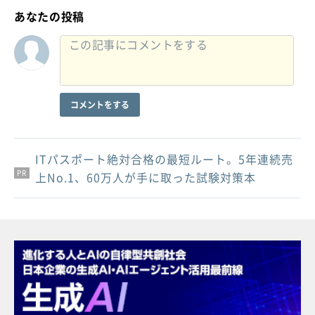
あなたの投稿
コメントをする
ITパスポート絶対合格の最短ルート。5年連続売
PR
PR
PR
上No.1、60万人が手に取った試験対策本