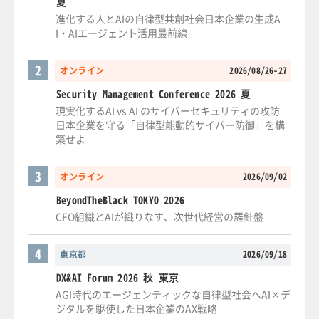
夏
進化する人とAIの自律型共創社会日本企業の生成A
I・AIエージェント活用最前線
2
オンライン
2026/08/26-27
Security Management Conference 2026 夏
現実化するAI vs AI のサイバーセキュリティの攻防
日本企業を守る「自律型能動的サイバー防御」を構
築せよ
3
オンライン
2026/09/02
BeyondTheBlack TOKYO 2026
CFO組織とAIが織りなす、次世代経営の羅針盤
4
東京都
2026/09/18
DX&AI Forum 2026 秋 東京
AGI時代のエージェンティックな自律型社会へAI×デ
ジタルを駆使した日本企業のAX戦略