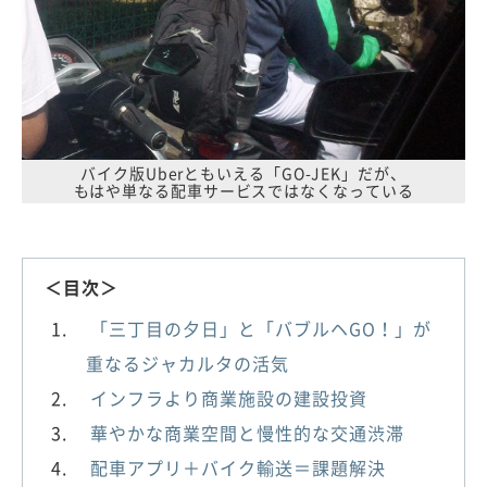
バイク版Uberともいえる「GO-JEK」だが、
もはや単なる配車サービスではなくなっている
＜目次＞
「三丁目の夕日」と「バブルヘGO！」が
重なるジャカルタの活気
インフラより商業施設の建設投資
華やかな商業空間と慢性的な交通渋滞
配車アプリ＋バイク輸送＝課題解決