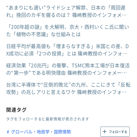
“あまりにも遅い”ライドシェア解禁、日本の「周回遅
れ」挽回のカギを握るのは？ 篠﨑教授のインフォメ…
「200年超の謎」を大解明、京大・西村いくこ氏に聞い
た「植物の不思議」な仕組みとは
日経平均が最高値も「埋まらなすぎる」米国との差、D
X成功に必須「2つの投資」とは 篠﨑教授のインフォ…
経済効果「20兆円」の衝撃、TSMC熊本工場が日本復活
の“第一歩”である明快理由 篠﨑教授のインフォメー…
台湾に半導体で“圧倒的敗北”の九州、ここにきて「反転
攻勢」の兆しアリと言えるワケ 篠﨑教授のインフォ…
関連タグ
タグをフォローすると最新情報が表示されます
グローバル・地政学・国際情勢
フォローする