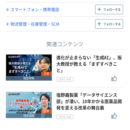
スマートフォン・携帯電話
フォローする
物流管理・在庫管理・SCM
フォローする
関連コンテンツ
進化が止まらない「生成AI」、阪
大教授が教える「まずすべきこ
と」
記事
経営戦略
塩野義製薬「データサイエンス
部」が凄い、10年かかる医薬品開
発を変える改革の舞台裏
記事
経営戦略