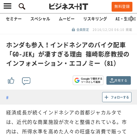
無料登録
セミナー
スペシャル
ムービー
リスキリング
AI・生成AI
会員限定
2016/12/20 06:10 掲載
ホンダも参入！インドネシアのバイク配車
「GO-JEK」が凄すぎる理由 篠崎彰彦教授の
インフォメーション・エコノミー（81）
共有する
フォローする
経済成長が続くインドネシアの首都ジャカルタで
は、近代的な商業施設が次々と整備されている。市
内は、所得水準を高めた人々の旺盛な消費で賑って