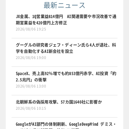
最新ニュース
JX金属、1Q営業益814億円 AI関連需要や市況改善で通
期営業益を420億円上方修正
2026/08/06 19:25
グーグルの研究者ジェフ・ディーン氏ら4人が退社、科
学を自動化するAI新会社を設立
2026/08/06 19:00
SpaceX、売上高92％増でも約853億円赤字、AI投資「約
2.5兆円」の衝撃
2026/08/06 13:00
北朝鮮系の偽採用攻撃、57カ国1640社に影響か
2026/08/06 10:15
GoogleがAI部門の体制刷新、GoogleDeepMind デミス・