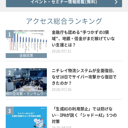
イベント・セミナー情報掲載(無料)
アクセス総合ランキング
金融庁も認める“手つかずの3領
1
域”、地銀・信金がまだ稼げていな
い支援とは？
2026/07/31
金融政策
ニチレイ物流システムが全面復旧、
2
なぜ10日でサイバー攻撃から復旧で
きたのか？
2026/07/26
標的型攻撃・ランサムウェア対策
「生成AIの利用禁止」では防げな
3
い…IPAが説く「シャドーAI」5つの
対策
2026/08/03