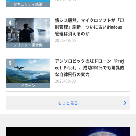
セキュリティ総論
情シス騒然、マイクロソフトが「印
4
刷管理」刷新…ついに古いWindows
管理は消えるのか
2026/08/05
プリンタ・複合機
アンソロピックのAIドローン「Proj
5
ect Pilot」、成功率0％でも驚異的
な自律飛行の実力
2026/08/03
ドローン
もっと見る